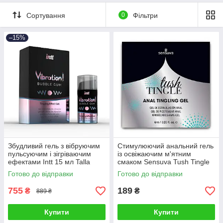
Сортування
0
Фільтри
–15%
Збудливий гель з вібруючим
Стимулюючий анальний гель
пульсуючим і зігріваючим
із освіжаючим м'ятним
ефектами Intt 15 мл Talla
смаком Sensuva Tush Tingle
6 мл Talla
Готово до відправки
Готово до відправки
755
189
₴
₴
889 ₴
Купити
Купити