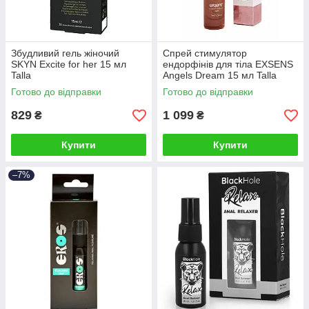
Збудливий гель жіночий
Спрей стимулятор
SKYN Excite for her 15 мл
ендорфінів для тіла EXSENS
Talla
Angels Dream 15 мл Talla
Готово до відправки
Готово до відправки
829
1 099
₴
₴
Купити
Купити
–7%