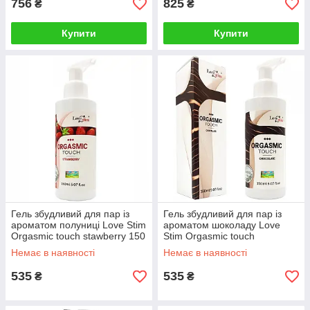
756
825
₴
₴
Купити
Купити
Гель збудливий для пар із
Гель збудливий для пар із
ароматом полуниці Love Stim
ароматом шоколаду Love
Orgasmic touch stawberry 150
Stim Orgasmic touch
мл Talla
chocolate 150 мл Talla
Немає в наявності
Немає в наявності
535
535
₴
₴