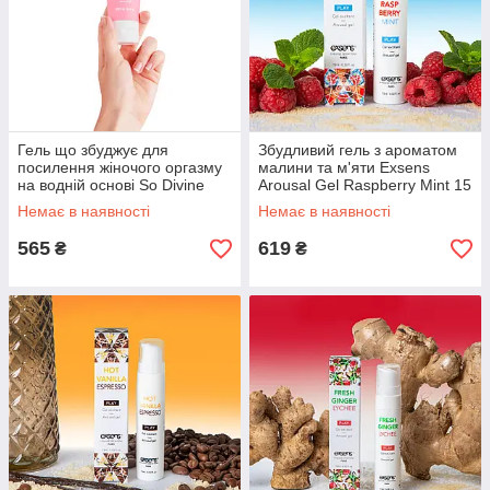
Гель що збуджує для
Збудливий гель з ароматом
посилення жіночого оргазму
малини та м'яти Exsens
на водній основі So Divine
Arousal Gel Raspberry Mint 15
Orgasm Gel 100 мл Talla
мл Talla
Немає в наявності
Немає в наявності
565
619
₴
₴