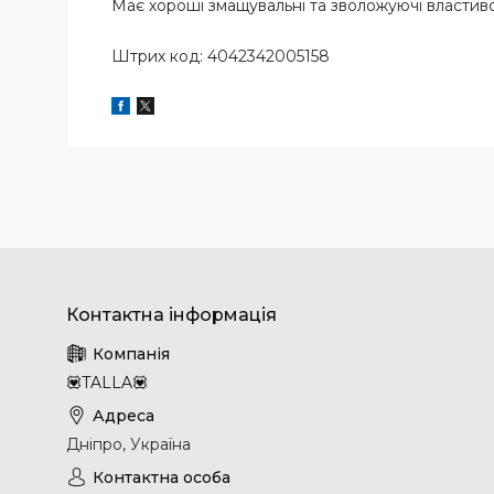
Має хороші змащувальні та зволожуючі властиво
Штрих код: 4042342005158
💟TALLA💟
Дніпро, Україна