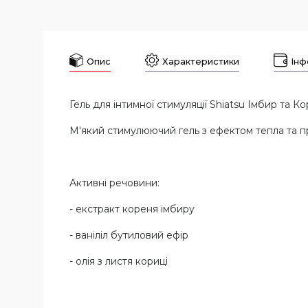
Опис
Характеристики
Інф
Гель для інтимної стимуляції Shiatsu Імбир та Ко
М'який стимулюючий гель з ефектом тепла та 
Активні речовини:
- екстракт кореня імбиру
- ваніліл бутиловий ефір
- олія з листя кориці