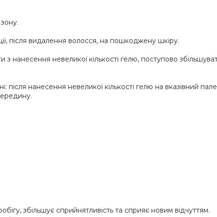
зону.
ції, після видалення волосся, на пошкоджену шкіру.
ти з нанесення невеликої кількості гелю, поступово збільшува
: після нанесення невеликої кількості гелю на вказівний пал
середину.
обігу, збільшує сприйнятливість та сприяє новим відчуттям.