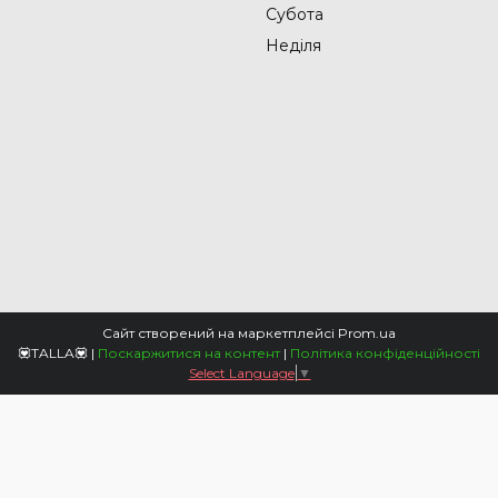
Субота
Неділя
Сайт створений на маркетплейсі
Prom.ua
💟TALLA💟 |
Поскаржитися на контент
|
Політика конфіденційності
Select Language
▼