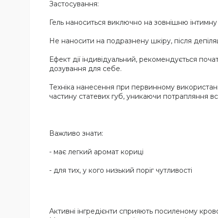
Застосування:
Гель наноситься виключно на зовнішню інтимну 
Не наносити на подразнену шкіру, після депіля
Ефект дії індивідуальний, рекомендується поча
дозування для себе.
Техніка нанесення при первинному використанні
частину статевих губ, уникаючи потрапляння в
Важливо знати:
- має легкий аромат кориці
- для тих, у кого низький поріг чутливості
Активні інгредієнти сприяють посиленому крово