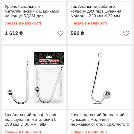
Крючок анальный
Гак Анальний срібного
металлический с шариками
кольору для підвішування
на конце БДСМ для
Notabu L 220 мм d 32 мм
фиксации Notabu D 19x30x35
Talla
Немає в наявності
Немає в наявності
мм TALLA
1 612
592
₴
₴
Гак Анальний для фіксації і
Гачок анальний бондажний з
підвішування металевий L
кулькою з медичної
250 мм D 30 мм Talla
нержавіючої сталі сріблястого
кольору Loveshop Bondage
Немає в наявності
Немає в наявності
Talla