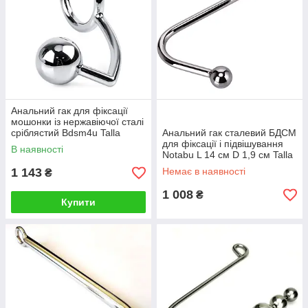
Анальний гак для фіксації
мошонки із нержавіючої сталі
сріблястий Bdsm4u Talla
Анальний гак сталевий БДСМ
для фіксації і підвішування
В наявності
Notabu L 14 см D 1,9 см Talla
1 143
Немає в наявності
₴
1 008
₴
Купити