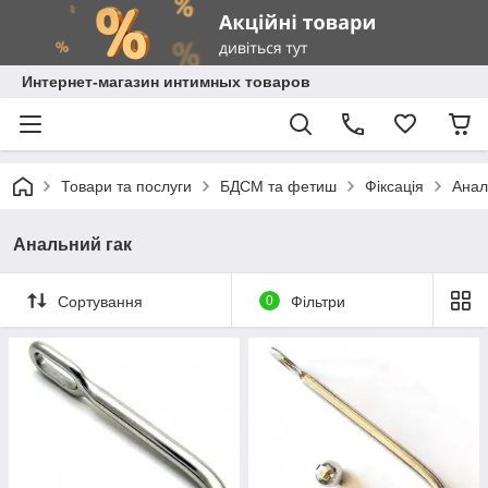
Интернет-магазин интимных товаров
Товари та послуги
БДСМ та фетиш
Фіксація
Анал
Анальний гак
Сортування
0
Фільтри