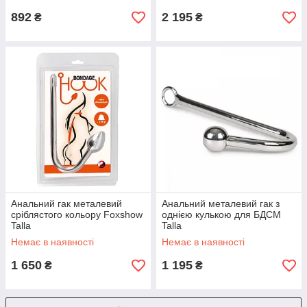
892
2 195
₴
₴
Анальний гак металевий
Анальний металевий гак з
сріблястого кольору Foxshow
однією кулькою для БДСМ
Talla
Talla
Немає в наявності
Немає в наявності
1 650
1 195
₴
₴