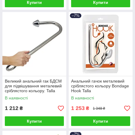
Купити
Купити
–7%
Великий анальний гак БДСМ
Анальний гачок металевий
для підвішування металевий
сріблястого кольору Bondage
сріблястого кольору. Talla
Hook Talla
В наявності
В наявності
1 212
1 253
₴
₴
1 348 ₴
Купити
Купити
–7%