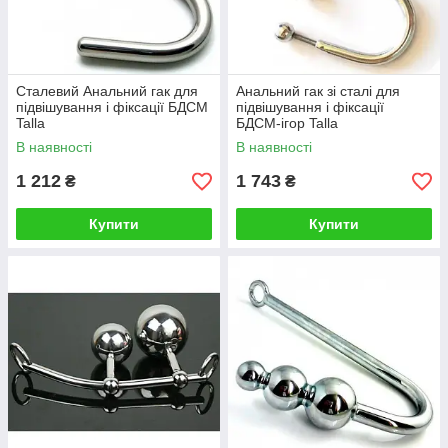
Сталевий Анальний гак для
Анальний гак зі сталі для
підвішування і фіксації БДСМ
підвішування і фіксації
Talla
БДСМ-ігор Talla
В наявності
В наявності
1 212
1 743
₴
₴
Купити
Купити