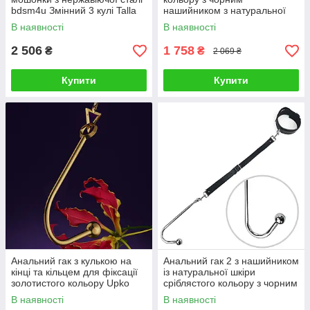
bdsm4u Змінний 3 кулі Talla
нашийником з натуральної
шкіри Art of Sex Anal hook
В наявності
В наявності
Talla
2 506
1 758
₴
₴
2 069 ₴
Купити
Купити
Анальний гак з кулькою на
Анальний гак 2 з нашийником
кінці та кільцем для фіксації
із натуральної шкіри
золотистого кольору Upko
сріблястого кольору з чорним
Hook Talla
Art of Sex Anal hook Talla
В наявності
В наявності