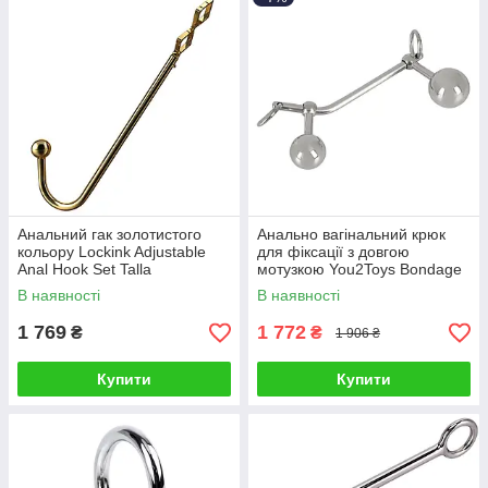
Анальний гак золотистого
Анально вагінальний крюк
кольору Lockink Adjustable
для фіксації з довгою
Anal Hook Set Talla
мотузкою You2Toys Bondage
Plugs Talla
В наявності
В наявності
1 769
1 772
₴
₴
1 906 ₴
Купити
Купити