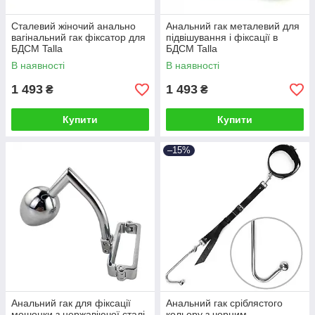
Сталевий жіночий анально
Анальний гак металевий для
вагінальний гак фіксатор для
підвішування і фіксації в
БДСМ Talla
БДСМ Talla
В наявності
В наявності
1 493
1 493
₴
₴
Купити
Купити
–15%
Анальний гак для фіксації
Анальний гак сріблястого
мошонки з нержавіючої сталі
кольору з чорним