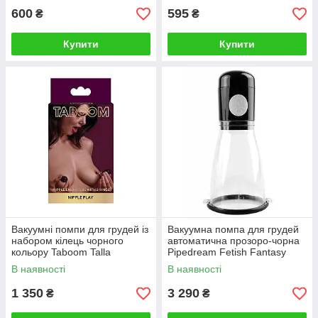
600
595
₴
₴
Купити
Купити
Вакуумні помпи для грудей із
Вакуумна помпа для грудей
набором кілець чорного
автоматична прозоро-чорна
кольору Taboom Talla
Pipedream Fetish Fantasy
Talla
В наявності
В наявності
1 350
3 290
₴
₴