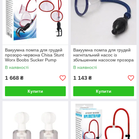
Вакуумна помпа для грудей
Вакуумна помпа для грудей
прозоро-червона Chisa Stunt
нагнітальний насос із
Worx Boobs Sucker Pump
збільшеним насосом прозора
Talla
Bdsm4u Talla
В наявності
В наявності
1 668
1 143
₴
₴
Купити
Купити