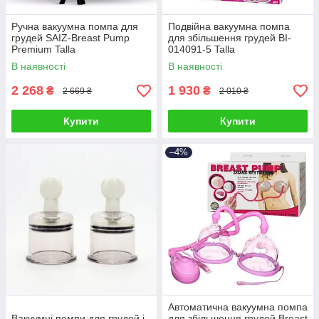
Ручна вакуумна помпа для
Подвійна вакуумна помпа
грудей SAIZ-Breast Pump
для збільшення грудей BI-
Premium Talla
014091-5 Talla
В наявності
В наявності
2 268
1 930
₴
₴
2 669 ₴
2 010 ₴
Купити
Купити
–4%
Автоматична вакуумна помпа
Вакуумні помпи для грудей і
для збільшення грудей Breast