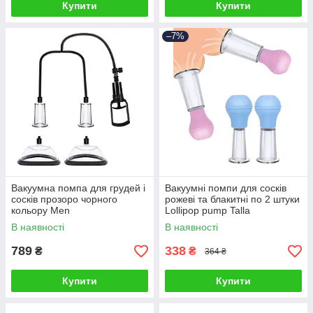
Купити
Купити
–7%
Вакуумна помпа для грудей і
Вакуумні помпи для сосків
сосків прозоро чорного
рожеві та блакитні по 2 штуки
кольору Men
Lollipop pump Talla
Powerup Passion Pump Talla
В наявності
В наявності
789
338
₴
₴
364 ₴
Купити
Купити