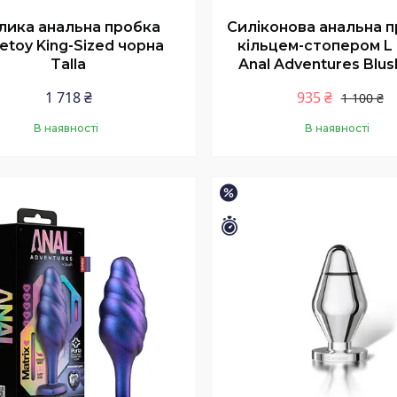
лика анальна пробка
Силіконова анальна п
etoy King-Sized чорна
кільцем-стопером L
Talla
Anal Adventures Blush
1 718 ₴
935 ₴
1 100 ₴
В наявності
В наявності
Купити
Купити
–15%
шилось 46 днів
Залишилось 46 днів