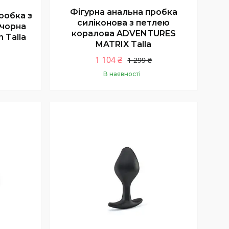
Фігурна анальна пробка
робка з
силіконова з петлею
 чорна
коралова ADVENTURES
 Talla
MATRIX Talla
1 104 ₴
1 299 ₴
В наявності
Купити