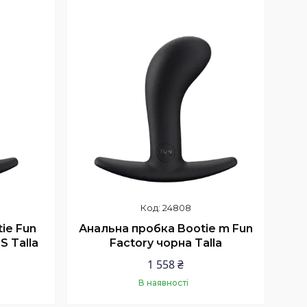
24808
ie Fun
Анальна пробка Bootie m Fun
S Talla
Factory чорна Talla
1 558 ₴
В наявності