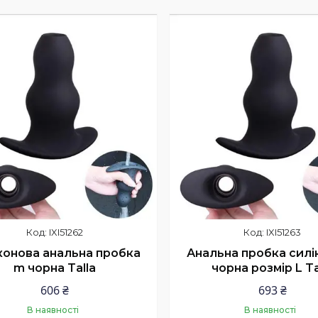
Купити
Купити
IXI51262
IXI51263
конова анальна пробка
Анальна пробка силі
m чорна Talla
чорна розмір L Ta
606 ₴
693 ₴
В наявності
В наявності