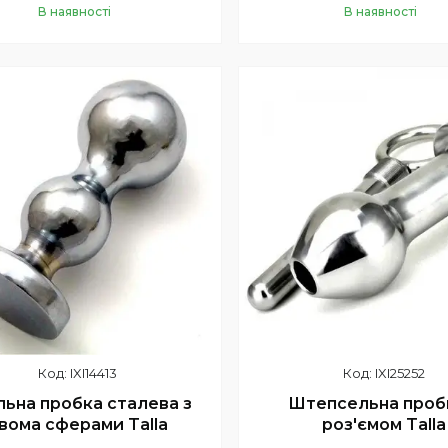
В наявності
В наявності
Купити
Купити
IXI14413
IXI25252
льна пробка сталева з
Штепсельна проб
вома сферами Talla
роз'ємом Talla