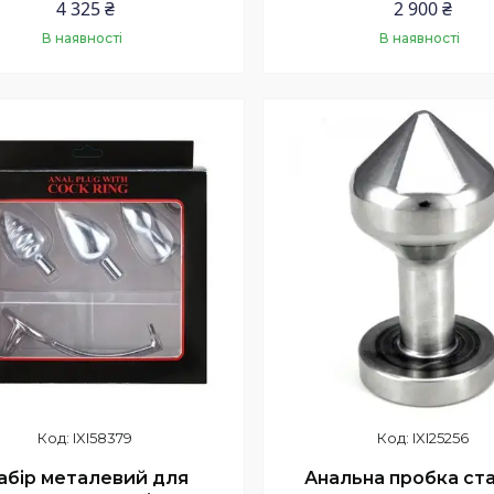
4 325 ₴
2 900 ₴
В наявності
В наявності
Купити
Купити
IXI58379
IXI25256
абір металевий для
Анальна пробка ст