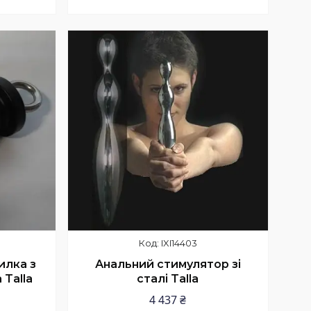
Купити
IXI14403
илка з
Анальний стимулятор зі
Talla
сталі Talla
4 437 ₴