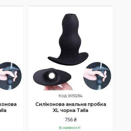
Купити
IXI51264
конова
Силіконова анальна пробка
lla
XL чорна Talla
756 ₴
В наявності