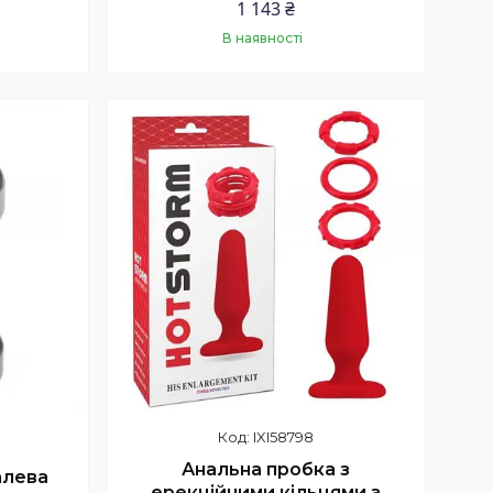
1 143 ₴
В наявності
Купити
IXI58798
Анальна пробка з
алева
ерекційними кільцями з