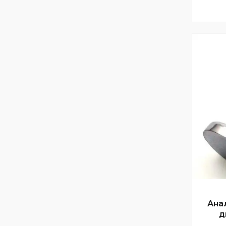
Ана
д