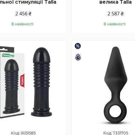
льної стимуляції Talla
велика Talla
2 456 ₴
2 587 ₴
В наявності
В наявності
Купити
Купити
–15%
Залишилось 46 днів
IXI51585
T331705