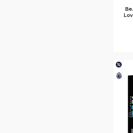
Ве
Lov
–15%
Зали