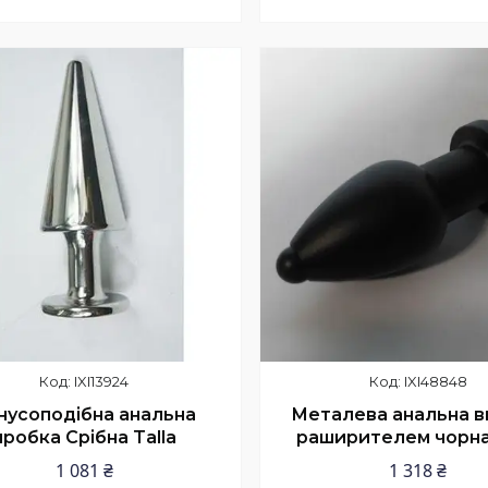
Купити
Купити
IXI13924
IXI48848
нусоподібна анальна
Металева анальна в
пробка Срібна Talla
раширителем чорна 
1 081 ₴
1 318 ₴