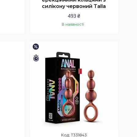
силікону червоний Talla
493 ₴
В наявності
Купити
–15%
Залишилось 46 днів
T331843