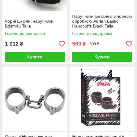
Наручники металеві з чорною
Чорні шкіряні наручники
обробкою Adrien Lastic
Bdsm4u Talla
Handcuffs Black Talla
Готово до відправки
Готово до відправки
1 012
509
₴
₴
599 ₴
Купити
Купити
Овальні Наручники для
Наручники шкіряні чорні з