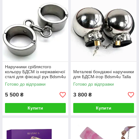
Наручники сріблястого
кольору БДСМ із нержавіючої
Металеві бондажні наручники
сталі для фіксації рук Bdsm4u
для БДСМ-ігор Bdsm4u Talla
Talla
Готово до відправки
Готово до відправки
5 500
3 800
₴
₴
Купити
Купити