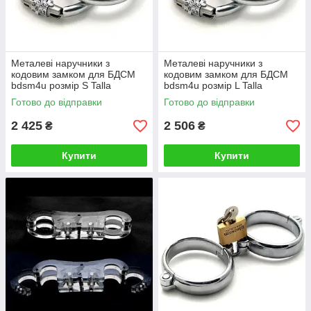
Металеві наручники з
Металеві наручники з
кодовим замком для БДСМ
кодовим замком для БДСМ
bdsm4u розмір S Talla
bdsm4u розмір L Talla
Готово до відправки
Готово до відправки
2 425
2 506
₴
₴
Купити
Купити