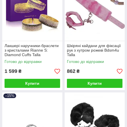
Лакшері наручники-браслети
Шкіряні кайдани для фіксації
з кристалами Rianne S:
рук з хутром рожеві Bdsm4u
Diamond Cuffs Talla
Talla
Готово до відправки
Готово до відправки
1 599
862
₴
₴
Купити
Купити
–15%