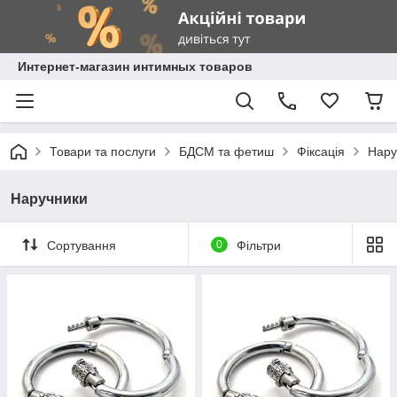
Интернет-магазин интимных товаров
Товари та послуги
БДСМ та фетиш
Фіксація
Нару
Наручники
Сортування
0
Фільтри