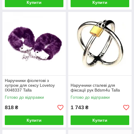
Купити
Купити
Наручники фіолетові з
хутром для сексу Lovetoy
Наручники сталеві для
IXI48337 Talla
фіксації рук Bdsm4u Talla
Готово до відправки
Готово до відправки
818
1 743
₴
₴
Купити
Купити