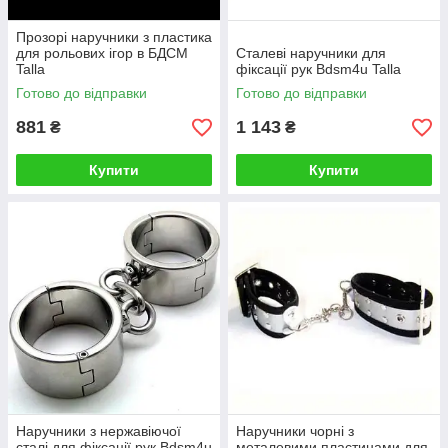
Прозорі наручники з пластика
для рольових ігор в БДСМ
Сталеві наручники для
Talla
фіксації рук Bdsm4u Talla
Готово до відправки
Готово до відправки
881
1 143
₴
₴
Купити
Купити
Наручники з нержавіючої
Наручники чорні з
сталі для фіксації рук Bdsm4u
металевими пластинами для