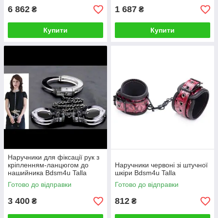
6 862
1 687
₴
₴
Купити
Купити
Наручники для фіксації рук з
кріпленням-ланцюгом до
Наручники червоні зі штучної
нашийника Bdsm4u Talla
шкіри Bdsm4u Talla
Готово до відправки
Готово до відправки
3 400
812
₴
₴