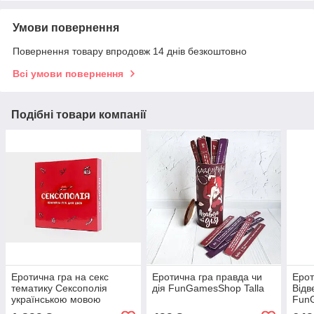
Умови повернення
Повернення товару впродовж 14 днів безкоштовно
Всі умови повернення
Подібні товари компанії
Еротична гра на секс
Еротична гра правда чи
Ерот
тематику Сексополія
дія FunGamesShop Talla
Відв
українською мовою
FunG
FunGamesShop Talla