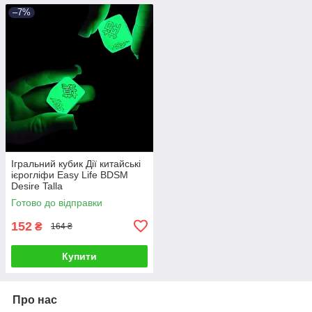
–7%
Ігральний кубик Дії китайські
ієрогліфи Easy Life BDSM
Desire Talla
Готово до відправки
152
₴
164 ₴
Купити
Про нас