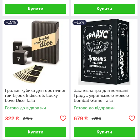
Купити
Купити
–15%
–15%
Гральні кубики для еротичної
Застільна гра для компанії
гри Bijoux Indiscrets Lucky
Градус українською мовою
Love Dice Talla
Bombat Game Talla
Готово до відправки
Готово до відправки
322
679
₴
₴
379 ₴
799 ₴
Купити
Купити