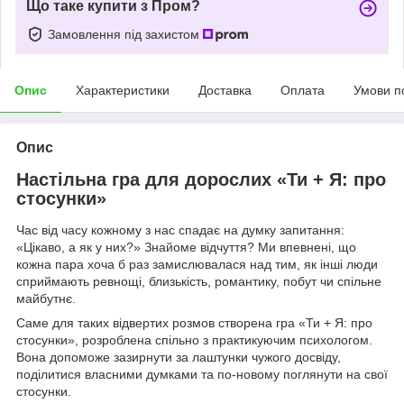
Що таке купити з Пром?
Замовлення під захистом
Опис
Характеристики
Доставка
Оплата
Умови п
Опис
Настільна гра для дорослих «Ти + Я: про
стосунки»
Час від часу кожному з нас спадає на думку запитання:
«Цікаво, а як у них?» Знайоме відчуття? Ми впевнені, що
кожна пара хоча б раз замислювалася над тим, як інші люди
сприймають ревнощі, близькість, романтику, побут чи спільне
майбутнє.
Саме для таких відвертих розмов створена гра «Ти + Я: про
стосунки», розроблена спільно з практикуючим психологом.
Вона допоможе зазирнути за лаштунки чужого досвіду,
поділитися власними думками та по-новому поглянути на свої
стосунки.