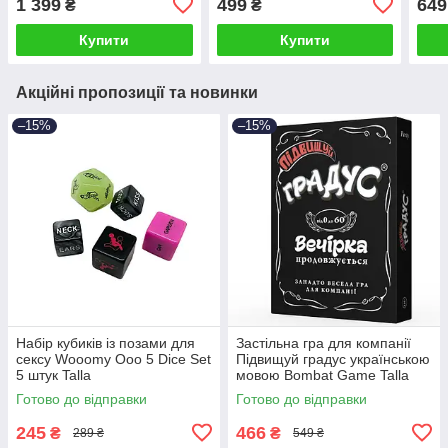
1 399
499
649
₴
₴
Купити
Купити
Акційні пропозиції та новинки
–15%
–15%
Набір кубиків із позами для
Застільна гра для компанії
сексу Wooomy Ooo 5 Dice Set
Підвищуй градус українською
5 штук Talla
мовою Bombat Game Talla
Готово до відправки
Готово до відправки
245
466
₴
₴
289 ₴
549 ₴