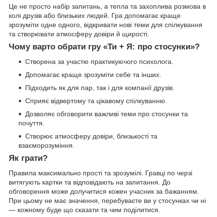
Це не просто набір запитань, а тепла та захоплива розмова в
колі друзів або близьких людей. Гра допомагає краще
зрозуміти одне одного, відкривати нові теми для спілкування
та створювати атмосферу довіри й щирості.
Чому варто обрати гру «Ти + Я: про стосунки»?
Створена за участю практикуючого психолога.
Допомагає краще зрозуміти себе та інших.
Підходить як для пар, так і для компанії друзів.
Сприяє відвертому та цікавому спілкуванню.
Дозволяє обговорити важливі теми про стосунки та
почуття.
Створює атмосферу довіри, близькості та
взаєморозуміння.
Як грати?
Правила максимально прості та зрозумілі. Гравці по черзі
витягують картки та відповідають на запитання. До
обговорення може долучитися кожен учасник за бажанням.
При цьому не має значення, перебуваєте ви у стосунках чи ні
— кожному буде що сказати та чим поділитися.