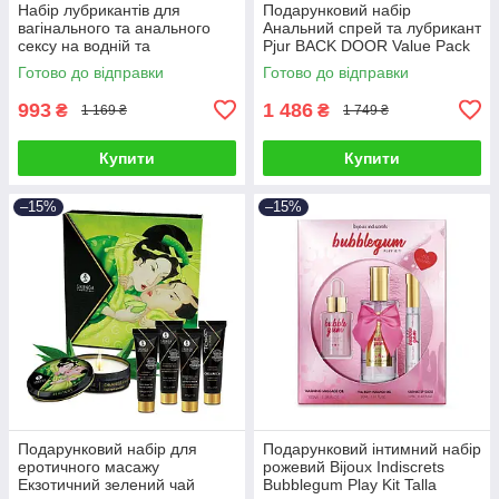
Набір лубрикантів для
Подарунковий набір
вагінального та анального
Анальний спрей та лубрикант
сексу на водній та
Рjur BACK DOOR Value Pack
силіконовій основах Рjur
Talla
Готово до відправки
Готово до відправки
Pride Box 3 штуки по 30 мл
Talla
993
1 486
₴
₴
1 169 ₴
1 749 ₴
Купити
Купити
–15%
–15%
Подарунковий набір для
Подарунковий інтимний набір
еротичного масажу
рожевий Bijoux Indiscrets
Екзотичний зелений чай
Bubblegum Play Kit Talla