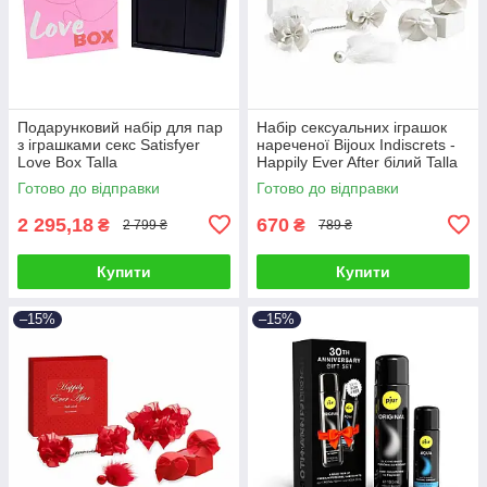
Подарунковий набір для пар
Набір сексуальних іграшок
з іграшками секс Satisfyer
нареченої Bijoux Indiscrets -
Love Box Talla
Happily Ever After білий Talla
Готово до відправки
Готово до відправки
2 295,18
670
₴
₴
2 799 ₴
789 ₴
Купити
Купити
–15%
–15%