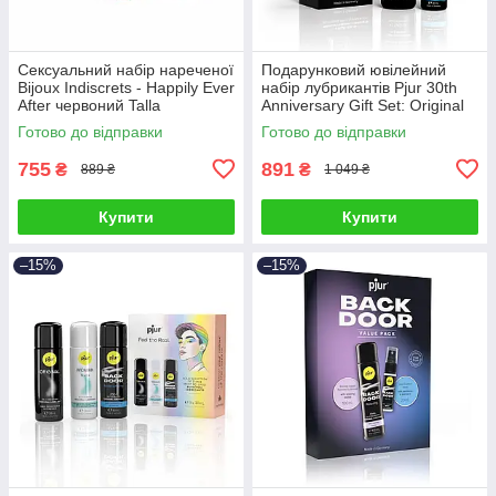
Сексуальний набір нареченої
Подарунковий ювілейний
Bijoux Indiscrets - Happily Ever
набір лубрикантів Рjur 30th
After червоний Talla
Anniversary Gift Set: Original
100 мл та Aqua 30 мл Talla
Готово до відправки
Готово до відправки
755
891
₴
₴
889 ₴
1 049 ₴
Купити
Купити
–15%
–15%