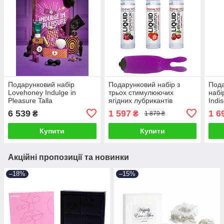
Подарунковий набір
Подарунковий набір з
Пода
Lovehoney Indulge in
трьох стимулюючих
набі
Pleasure Talla
ягідних лубрикантів
Indi
Amoreane Med 10 мл і
Kit T
6 539
1 597
1 6
₴
₴
1 879 ₴
фіолетової вібропулі
Adrien Lastic Talla
Купити
Купити
Акційні пропозиції та новинки
–18%
–15%