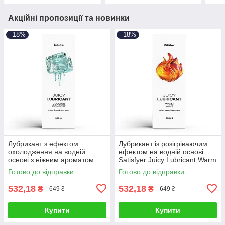
Акційні пропозиції та новинки
–18%
–18%
Лубрикант з ефектом
Лубрикант із розігріваючим
охолодження на водній
ефектом на водній основі
основі з ніжним ароматом
Satisfyer Juicy Lubricant Warm
м'яти Satisfyer Juicy Lubricant
Wave 300 мл Talla
Готово до відправки
Готово до відправки
Cooling Comfort 300 мл Talla
532,18
532,18
₴
₴
649 ₴
649 ₴
Купити
Купити