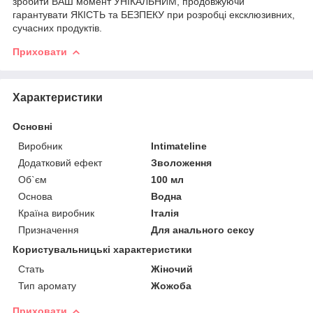
зробити ВАШ момент УНІКАЛЬНИМ, продовжуючи
гарантувати ЯКІСТЬ та БЕЗПЕКУ при розробці ексклюзивних,
сучасних продуктів.
Приховати
Характеристики
Основні
Виробник
Intimateline
Додатковий ефект
Зволоження
Об`єм
100 мл
Основа
Водна
Країна виробник
Італія
Призначення
Для анального сексу
Користувальницькі характеристики
Стать
Жіночий
Тип аромату
Жожоба
Приховати