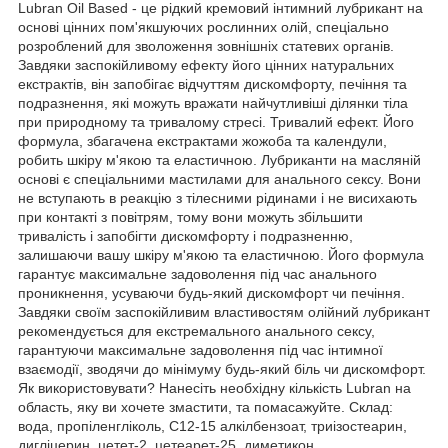
Lubran Oil Based - це рідкий кремовий інтимний лубрикант на
основі цінних пом'якшуючих рослинних олій, спеціально
розроблений для зволоження зовнішніх статевих органів.
Завдяки заспокійливому ефекту його цінних натуральних
екстрактів, він запобігає відчуттям дискомфорту, печіння та
подразнення, які можуть вражати найчутливіші ділянки тіла
при природному та тривалому стресі. Тривалий ефект. Його
формула, збагачена екстрактами жожоба та календули,
робить шкіру м'якою та еластичною. Лубриканти на масляній
основі є спеціальними мастилами для анального сексу. Вони
не вступають в реакцію з тілесними рідинами і не висихають
при контакті з повітрям, тому вони можуть збільшити
тривалість і запобігти дискомфорту і подразненню,
залишаючи вашу шкіру м'якою та еластичною. Його формула
гарантує максимальне задоволення під час анального
проникнення, усуваючи будь-який дискомфорт чи печіння.
Завдяки своїм заспокійливим властивостям олійний лубрикант
рекомендується для екстремального анального сексу,
гарантуючи максимальне задоволення під час інтимної
взаємодії, зводячи до мінімуму будь-який біль чи дискомфорт.
Як використовувати? Нанесіть необхідну кількість Lubran на
область, яку ви хочете змастити, та помасажуйте. Склад:
вода, пропіленгліколь, C12-15 алкілбензоат, триізостеарин,
дигліцерин, цетет-2, цетеарет-25, диметикон,