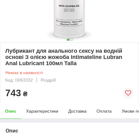
Лубрикант для анального сексу на водній
основі З олією жожоба Intimateline Lubran
Anal Lubricant 100мл Talla
Немає в наявності
Код: IXI63332
Роздріб
743
₴
Опис
Характеристики
Доставка
Оплата
Умови п
Опис