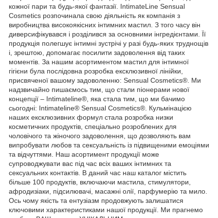
кожної пари та будь-якої фантазії. IntimateLine Sensual
Cosmetics розпочинала свою діяльність як компанія з
виробництва високоякісних інтимних мастил. З того часу він
диверсифікувався і розділився за основними інгредієнтами. Її
продукція полегшує інтимні зустрічі у разі будь-яких труднощів
і, зрештою, допомагає посилити задоволення від таких
моментів. За нашим асортиментом мастил для інтимної
гігієни була послідовна розробка ексклюзивної лінійки,
присвяченої вашому задоволенню: Sensual Cosmetics®. Ми
надзвичайно пишаємось тим, що стали піонерами нової
концепції – Intimateline®, яка стала тим, що ми бачимо
сьогодні: Intimateline® Sensual Cosmetics®. Кульмінацією
наших ексклюзивних формул стала розробка низки
косметичних продуктів, спеціально розроблених для
чоловічого та жіночого задоволення, що дозволяють вам
випробувати любов та сексуальність із підвищеними емоціями
та відчуттями. Наш асортимент продукції може
супроводжувати вас під час всіх ваших інтимних та
сексуальних контактів. В даний час наш каталог містить
більше 100 продуктів, включаючи мастила, стимулятори,
афродизіаки, підсилювачі, масажні олії, парфумерію та мило.
Ось чому якість та ентузіазм продовжують залишатися
ключовими характеристиками нашої продукції. Ми прагнемо