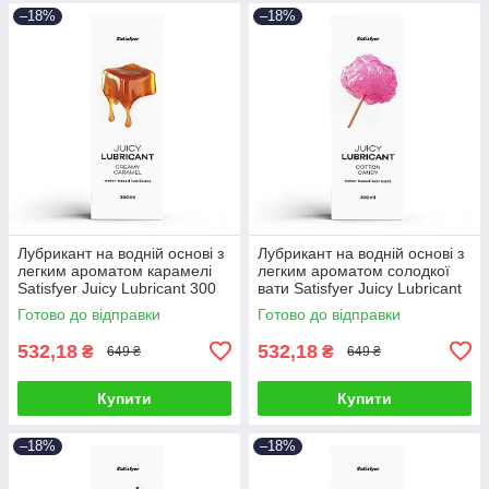
–18%
–18%
Лубрикант на водній основі з
Лубрикант на водній основі з
легким ароматом карамелі
легким ароматом солодкої
Satisfyer Juicy Lubricant 300
вати Satisfyer Juicy Lubricant
мл Talla
300 мл Talla
Готово до відправки
Готово до відправки
532,18
532,18
₴
₴
649 ₴
649 ₴
Купити
Купити
–18%
–18%