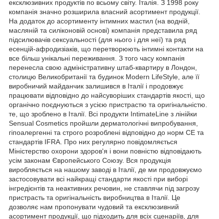
ексклюзивних продуктів по всьому світу. Італія. З 1998 року
компанія значно розширила власний асортимент продукції.
На додаток до асортименту інтимних мастил (на водній,
масляній та силіконовій основі) компанія представила ряд
підсилювачів сексуальності (для нього і для неї) та ряд
есенцій-афродизіаків, що перетворюють інтимні контакти на
все більш унікальні переживання. З того часу компанія
перенесла свою адміністративну штаб-квартиру в Лондон,
столицю Великобританії та будинок Modern LifeStyle, але її
виробничий майданчик залишився в Італії і продовжує
працювати відповідно до найсуворіших стандартів якості, що
органічно поєднуються з усією пристрастю та оригінальністю.
те, що зроблено в Італії. Всі продукти IntimateLine з лінійки
Sensual Cosmetics пройшли дерматологічні випробування,
гіпоалергенні та строго розроблені відповідно до норм CE та
стандартів IFRA. Про них регулярно повідомляється
Міністерство охорони здоров'я і вони повністю відповідають
усім законам Європейського Союзу. Вся продукція
виробляється на нашому заводі в Італії, де ми продовжуємо
застосовувати всі найкращі стандарти якості при виборі
інгредієнтів та неактивних речовин, не ставлячи під загрозу
пристрасть та оригінальність виробництва в Італії. Це
дозволяє нам пропонувати чудовий та ексклюзивний
асортимент продукції, що підходить для всіх сценаріїв, для