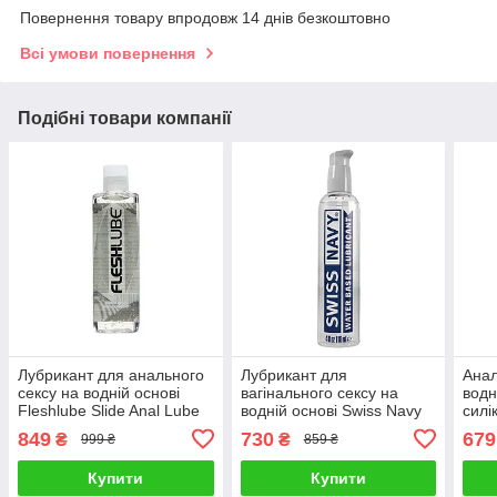
Повернення товару впродовж 14 днів безкоштовно
Всі умови повернення
Подібні товари компанії
Лубрикант для анального
Лубрикант для
Анал
сексу на водній основі
вагінального сексу на
водн
Fleshlube Slide Anal Lube
водній основі Swiss Navy
силі
250 мл Talla
Water-Based 118 мл Talla
Anal
849
730
679
₴
₴
999 ₴
859 ₴
Купити
Купити