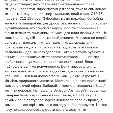
гліцерилстеарат, цетилпальмітат, цетеариловий спирт,
гліцерин, сорбітол, гідроксиетилцелюлоза, триета симмондсії
китайської, лауриловий спирт, миристиловий спирт, C12-15
парет-3, C12-15 парет-3 фосфат, метилпарабен, бензойна
кислота, етилпарабен, дегідрооцтова кислота, пропілпарабен,
бутилпарабен, етилгексилгліцерин. робить проникнення
більш легким та приємним. Існують два види любрикантів. Це
мастила на водній та силіконовій основах. Мастило на водній
основі є універсальним та унікальним. До складу цих
препаратів входять лише якісні складові, які є абсолютно
безпечними для Вашого здоров'я. Також мастила бувають з
різними наповнювачами та ароматизаторами. Інший вид
любриканта - це мастило на силіконовій основі. Вони
набирають великої популярності. Вони універсальні та
використовуються при всіх видах сексу, а також з інтимними
іграшками. Цей вид допомагає жінкам, у яких недостатня
кількість природного мастила. Мастило на силіконовій основі
має загоюючий ефект. Вибирайте мастило виходячи з Вашої
мети та переваг. IntimateLine Sensual Cosmetics® народилася
і вперше була розроблена в Римі, Італія, в 1998 році. З
роками вона поступово зарекомендувала себе як провідна
компанія в секторі інтимного догляду та благополуччя, і з того
часу почала розповсюджувати свою власну лінію