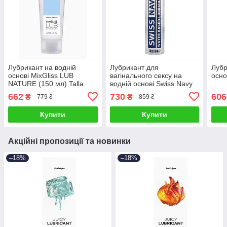
Лубрикант на водній
Лубрикант для
Лубр
основі MixGliss LUB
вагінального сексу на
осно
NATURE (150 мл) Talla
водній основі Swiss Navy
Water-Based 118 мл Talla
662
730
606
₴
₴
779 ₴
859 ₴
Купити
Купити
Акційні пропозиції та новинки
–18%
–18%