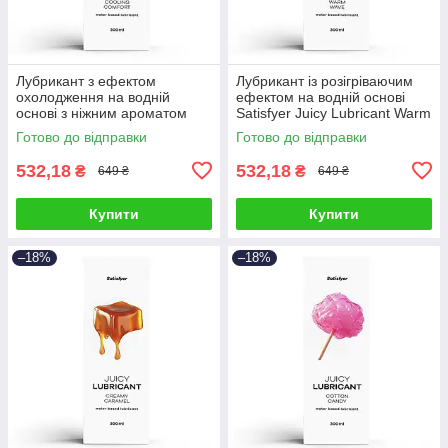
Лубрикант з ефектом
Лубрикант із розігріваючим
охолодження на водній
ефектом на водній основі
основі з ніжним ароматом
Satisfyer Juicy Lubricant Warm
м'яти Satisfyer Juicy Lubricant
Wave 300 мл Talla
Готово до відправки
Готово до відправки
Cooling Comfort 300 мл Talla
532,18
532,18
₴
₴
649 ₴
649 ₴
Купити
Купити
–18%
–18%