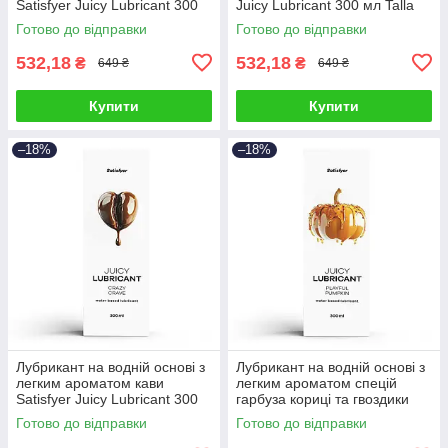
Satisfyer Juicy Lubricant 300
Juicy Lubricant 300 мл Talla
мл Talla
Готово до відправки
Готово до відправки
532,18
532,18
₴
₴
649 ₴
649 ₴
Купити
Купити
–18%
–18%
Лубрикант на водній основі з
Лубрикант на водній основі з
легким ароматом кави
легким ароматом спецій
Satisfyer Juicy Lubricant 300
гарбуза кориці та гвоздики
мл Talla
Satisfyer Juicy Lubricant 300
Готово до відправки
Готово до відправки
мл Talla