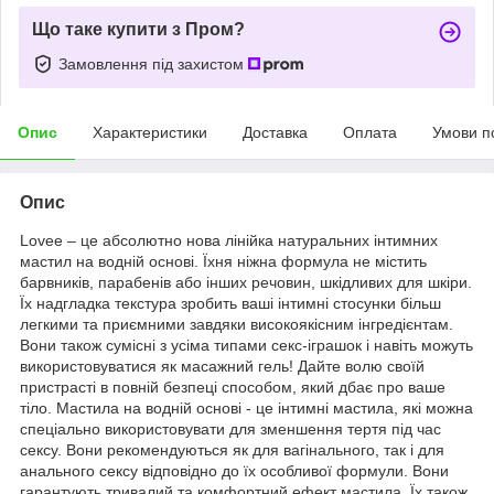
Що таке купити з Пром?
Замовлення під захистом
Опис
Характеристики
Доставка
Оплата
Умови п
Опис
Lovee – це абсолютно нова лінійка натуральних інтимних
мастил на водній основі. Їхня ніжна формула не містить
барвників, парабенів або інших речовин, шкідливих для шкіри.
Їх надгладка текстура зробить ваші інтимні стосунки більш
легкими та приємними завдяки високоякісним інгредієнтам.
Вони також сумісні з усіма типами секс-іграшок і навіть можуть
використовуватися як масажний гель! Дайте волю своїй
пристрасті в повній безпеці способом, який дбає про ваше
тіло. Мастила на водній основі - це інтимні мастила, які можна
спеціально використовувати для зменшення тертя під час
сексу. Вони рекомендуються як для вагінального, так і для
анального сексу відповідно до їх особливої ​​формули. Вони
гарантують тривалий та комфортний ефект мастила. Їх також