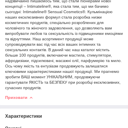
надзвичайно пишаємось тим, що стали піонерами нової
концепції – Intimateline®, яка стала тим, що ми бачимо
сьогодні: Intimateline® Sensual Cosmetics®. Кульмінацією
наших ексклюзивних формул стала розробка низки
косметичних продуктів, спеціально розроблених для
чоловічого та жіночого задоволення, що дозволяють вам
випробувати любов та сексуальність із підвищеними емоціями
та відчуттями. Наш асортимент продукції може
супроводжувати вас під час всіх ваших інтимних та
сексуальних контактів. В даний час наш каталог містить
більше 100 продуктів, включаючи мастила, стимулятори,
афродизіаки, підсилювачі, масажні олії, парфумерію та мило.
Ось чому якість та ентузіазм продовжують залишатися
ключовими характеристиками нашої продукції. Ми прагнемо
зробити ВАШ момент УНІКАЛЬНИМ, продовжуючи
гарантувати ЯКІСТЬ та БЕЗПЕКУ при розробці ексклюзивних,
сучасних продуктів.
Приховати
Характеристики
Основні