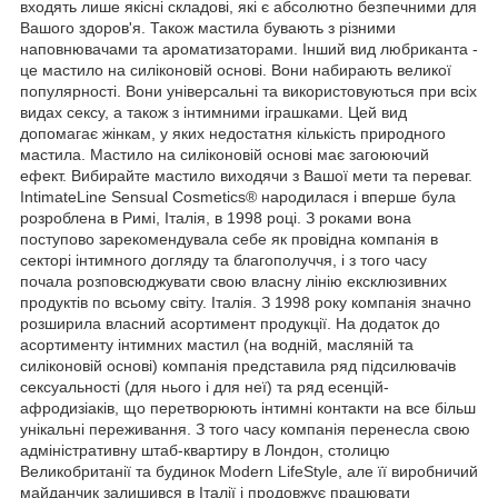
входять лише якісні складові, які є абсолютно безпечними для
Вашого здоров'я. Також мастила бувають з різними
наповнювачами та ароматизаторами. Інший вид любриканта -
це мастило на силіконовій основі. Вони набирають великої
популярності. Вони універсальні та використовуються при всіх
видах сексу, а також з інтимними іграшками. Цей вид
допомагає жінкам, у яких недостатня кількість природного
мастила. Мастило на силіконовій основі має загоюючий
ефект. Вибирайте мастило виходячи з Вашої мети та переваг.
IntimateLine Sensual Cosmetics® народилася і вперше була
розроблена в Римі, Італія, в 1998 році. З роками вона
поступово зарекомендувала себе як провідна компанія в
секторі інтимного догляду та благополуччя, і з того часу
почала розповсюджувати свою власну лінію ексклюзивних
продуктів по всьому світу. Італія. З 1998 року компанія значно
розширила власний асортимент продукції. На додаток до
асортименту інтимних мастил (на водній, масляній та
силіконовій основі) компанія представила ряд підсилювачів
сексуальності (для нього і для неї) та ряд есенцій-
афродизіаків, що перетворюють інтимні контакти на все більш
унікальні переживання. З того часу компанія перенесла свою
адміністративну штаб-квартиру в Лондон, столицю
Великобританії та будинок Modern LifeStyle, але її виробничий
майданчик залишився в Італії і продовжує працювати