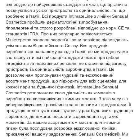
відповідно до найсуворіших стандартів якості, що органічно
поєднуються з усією пристрастю та оригінальністю. те, що
зроблено в Італії. Всі продукти IntimateLine з лінійки Sensual
Cosmetics пройшли дерматологічні випробування,
гіпоалергенні та строго розроблені відповідно до норм CE та
стандартів IFRA. Про них регулярно повідомляється
Міністерство охорони здоров'я і вони повністю відповідають
усім законам Європейського Союзу. Вся продукція
виробляється на нашому заводі в Італії, де ми продовжуємо
застосовувати всі найкращі стандарти якості при виборі
інгредієнтів та неактивних речовин, не ставлячи під загрозу
пристрасть та оригінальність виробництва в Італії. Це
дозволяє нам пропонувати чудовий та ексклюзивний
асортимент продукції, що підходить для всіх сценаріїв, для
кожної пари та будь-якої фантазії. IntimateLine Sensual
Cosmetics розпочинала свою діяльність як компанія з
виробництва високоякісних інтимних мастил. З того часу він
диверсифікувався і розділився за основними інгредієнтами. Її
продукція полегшує інтимні зустрічі у разі будь-яких труднощів
і, зрештою, допомагає посилити задоволення від таких
моментів. За нашим асортиментом мастил для інтимної
гігієни була послідовна розробка ексклюзивної лінійки,
присвяченої вашому задоволенню: Sensual Cosmetics®. Ми