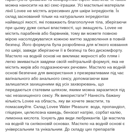
можна наносити на всі секс-іграшки. Усі мастильні матеріали
лінії Lovee не містять агресивних для шкіри інгредієнтів. Їх
склад заснований тільки на натуральних інгредієнтах
найвищої якості, які поважають благополуччя тіла, зберігаючи
при цьому дуже сильні властивості, що змащують. Lovee не
містить парабенів або барвників, тому ви можете повною
мірою насолоджуватися кожною миттю задоволення в повній
безпеці. Його формула була розроблена для м'якого ковзання
по шкірі, завжди зберігаючи її в безпеці та без дискомфорту.
Мастило на водній основі не викликає жирності або плям і
легко змивається завдяки своїй нейтральній формулі, яка не
містить жирів або подразнюючих речовин. Мастило на водній
основі безпечне для використання з презервативами під час
вагінального або анального сексу, допомагаючи вам
залишатися захищеними від усіх захворювань, що
передаються статевим шляхом, якими можна заразитися під
час незахищеного сексу. Як використати? Нанесіть бажану
кількість Lovee на область, яку ви хочете змастити, та
помасажуйте. Склад Lovee Water Pleasure: вода, пропандіол,
гліцерин, целюлозна камедь, бензоат натрію, сорбат калію,
лимонна кислота. Існують два види любрикантів. Це мастила
на водній та силіконовій основах. Мастило на водній основі є
універсальним та унікальним. До складу цих препаратів