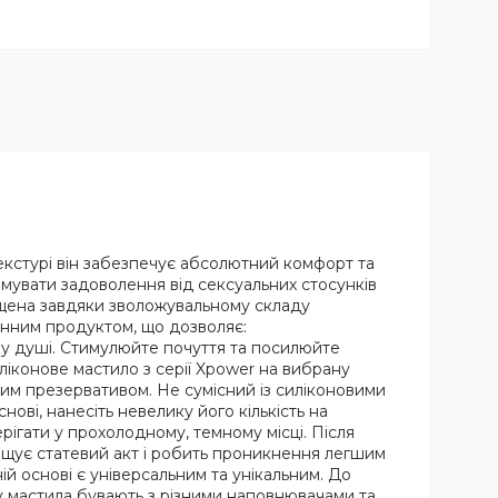
текстурі він забезпечує абсолютний комфорт та
мувати задоволення від сексуальних стосунків
хищена завдяки зволожувальному складу
мінним продуктом, що дозволяє:
 у душі. Стимулюйте почуття та посилюйте
иліконове мастило з серії Xpower на вибрану
ним презервативом. Не сумісний із силіконовими
ві, нанесіть невелику його кількість на
ерігати у прохолодному, темному місці. Після
ащує статевий акт і робить проникнення легшим
ій основі є універсальним та унікальним. До
ож мастила бувають з різними наповнювачами та