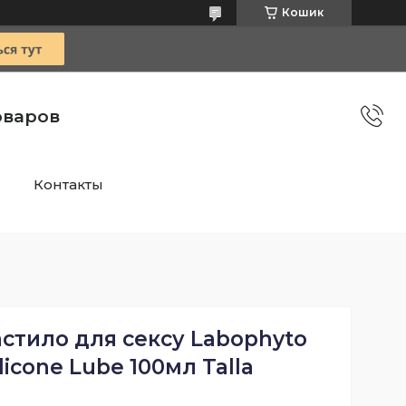
Кошик
оваров
Контакты
стило для сексу Labophyto
licone Lube 100мл Talla