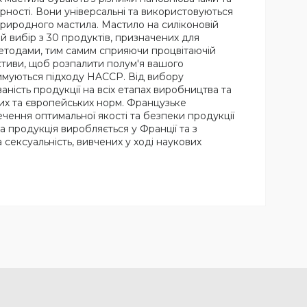
рності. Вони універсальні та використовуються
 природного мастила. Мастило на силіконовій
 вибір з 30 продуктів, призначених для
 методами, тим самим сприяючи процвітаючій
ективи, щоб розпалити полум'я вашого
имуються підходу HACCP. Від вибору
ність продукції на всіх етапах виробництва та
их та європейських норм. Французьке
чення оптимальної якості та безпеки продукції
 продукція виробляється у Франції та з
на сексуальність, вивчених у ході наукових