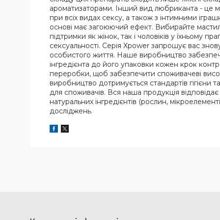
ароматизаторами. Інший вид любриканта - це ма
при всіх видах сексу, а також з інтимними ігра
основі має загоюючий ефект. Вибирайте мастило
підтримки як жінок, так і чоловіків у їхньому
сексуальності. Серія Xpower запрошує вас знов
особистого життя. Наше виробництво забезпеч
інгредієнта до його упаковки кожен крок контр
переробки, щоб забезпечити споживачеві висок
виробництво дотримується стандартів гігієни т
для споживачів. Вся наша продукція відповіда
натуральних інгредієнтів (рослин, мікроелементів
досліджень.