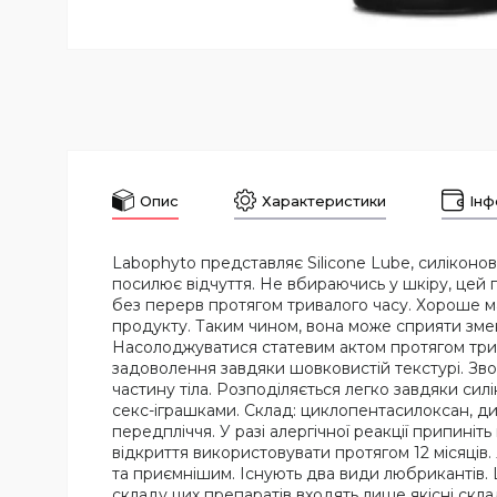
Опис
Характеристики
Інф
Labophyto представляє Silicone Lube, силіконов
посилює відчуття. Не вбираючись у шкіру, цей
без перерв протягом тривалого часу. Хороше м
продукту. Таким чином, вона може сприяти змен
Насолоджуватися статевим актом протягом трива
задоволення завдяки шовковистій текстурі. Звол
частину тіла. Розподіляється легко завдяки си
секс-іграшками. Склад: циклопентасилоксан, ди
передпліччя. У разі алергічної реакції припиніт
відкриття використовувати протягом 12 місяці
та приємнішим. Існують два види любрикантів. Ц
складу цих препаратів входять лише якісні скл