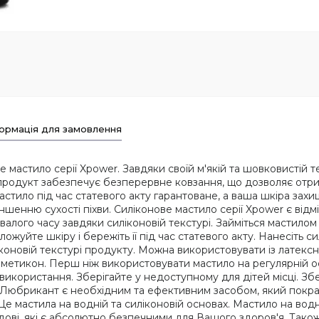
ормація для замовлення
е мастило серії Xpower. Завдяки своїй м'якій та шовковистій 
 продукт забезпечує безперервне ковзання, що дозволяє отри
астило під час статевого акту гарантоване, а ваша шкіра за
шенню сухості піхви. Силіконове мастило серії Xpower є від
лого часу завдяки силіконовій текстурі. Займіться мастилом
ожуйте шкіру і бережіть її під час статевого акту. Нанесіть с
ліконовій текстурі продукту. Можна використовувати із латекс
метикон. Перш ніж використовувати мастило на регулярній осно
ь використання. Зберігайте у недоступному для дітей місці. Зб
в. Любрикант є необхідним та ефективним засобом, який покр
е мастила на водній та силіконовій основах. Мастило на водн
адові, які є абсолютно безпечними для Вашого здоров'я. Так