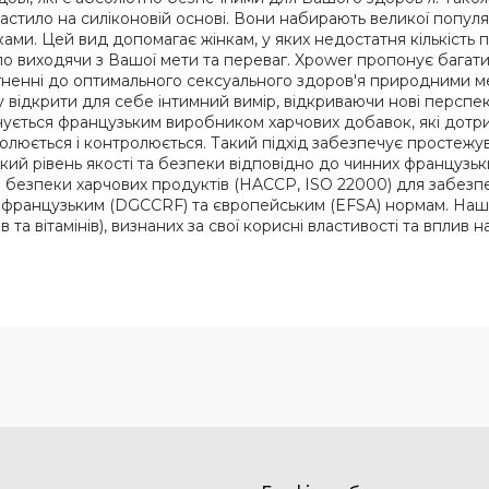
стило на силіконовій основі. Вони набирають великої популя
шками. Цей вид допомагає жінкам, у яких недостатня кількість
 виходячи з Вашої мети та переваг. Xpower пропонує багатий
 прагненні до оптимального сексуального здоров'я природними
у відкрити для себе інтимний вимір, відкриваючи нові персп
ується французьким виробником харчових добавок, які дотр
олюється і контролюється. Такий підхід забезпечує простежува
ий рівень якості та безпеки відповідно до чинних французьк
а безпеки харчових продуктів (HACCP, ISO 22000) для забезпе
є французьким (DGCCRF) та європейським (EFSA) нормам. Наша
 та вітамінів), визнаних за свої корисні властивості та вплив 