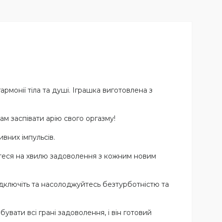
онії тіла та душі. Іграшка виготовлена ​​з
ам заспівати арію свого оргазму!
ивних імпульсів.
йтеся на хвилю задоволення з кожним новим
дключіть та насолоджуйтесь безтурботністю та
увати всі грані задоволення, і він готовий