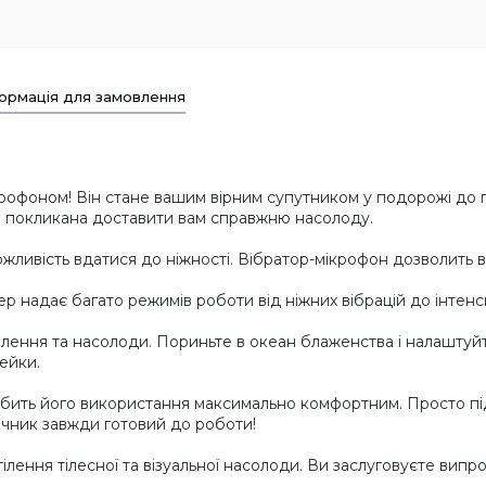
ормація для замовлення
рофоном! Він стане вашим вірним супутником у подорожі до гарм
на покликана доставити вам справжню насолоду.
ожливість вдатися до ніжності. Вібратор-мікрофон дозволить в
р надає багато режимів роботи від ніжних вібрацій до інтенс
лення та насолоди. Пориньте в океан блаженства і налашту
рейки.
обить його використання максимально комфортним. Просто пі
ічник завжди готовий до роботи!
ілення тілесної та візуальної насолоди. Ви заслуговуєте випроб