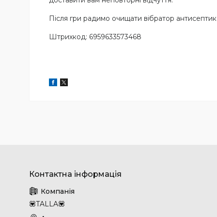
доставити вам неповторні відчуття.
Після гри радимо очищати вібратор антисепти
Штрихкод: 6959633573468
💟TALLA💟