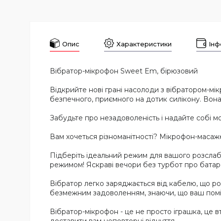
Опис
Характеристики
Інф
Вібратор-мікрофон Sweet Em, бірюзовий
Відкрийте нові грані насолоди з вібратором-мік
безпечного, приємного на дотик силікону. Во
Забудьте про незадоволеність і надайте собі м
Вам хочеться різноманітності? Мікрофон-масаже
Підберіть ідеальний режим для вашого розслаб
режимом! Яскраві вечори без турбот про бата
Вібратор легко заряджається від кабелю, що р
безмежним задоволенням, знаючи, що ваш пом
Вібратор-мікрофон - це не просто іграшка, це вт