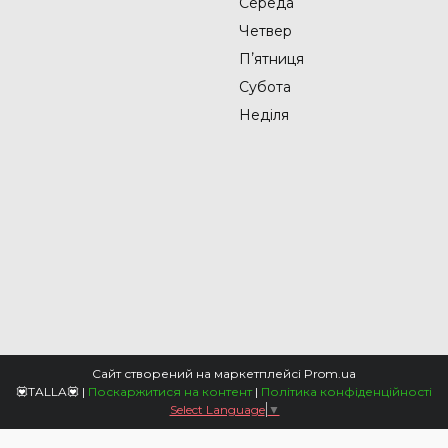
Середа
Четвер
Пʼятниця
Субота
Неділя
Сайт створений на маркетплейсі
Prom.ua
💟TALLA💟 |
Поскаржитися на контент
|
Політика конфіденційності
Select Language
▼