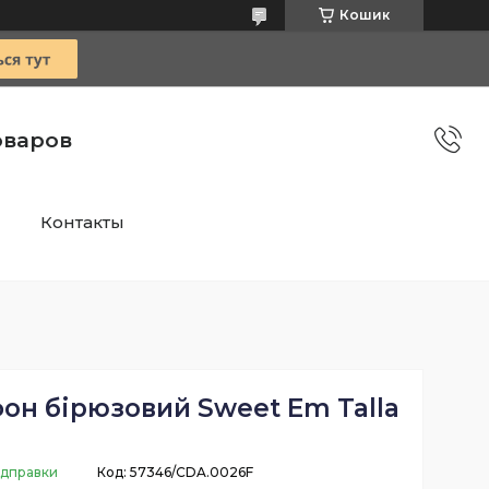
Кошик
оваров
Контакты
он бірюзовий Sweet Em Talla
ідправки
Код:
57346/CDA.0026F