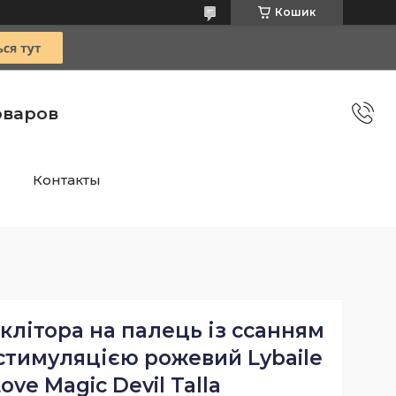
Кошик
оваров
Контакты
клітора на палець із ссанням
стимуляцією рожевий Lybaile
Love Magic Devil Talla