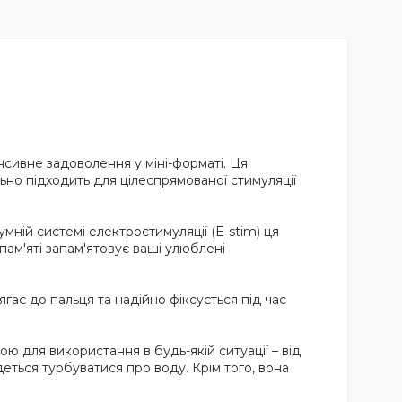
енсивне задоволення у міні-форматі. Ця
ьно підходить для цілеспрямованої стимуляції
умній системі електростимуляції (E-stim) ця
пам'яті запам'ятовує ваші улюблені
гає до пальця та надійно фіксується під час
.
ю для використання в будь-якій ситуації – від
ться турбуватися про воду. Крім того, вона