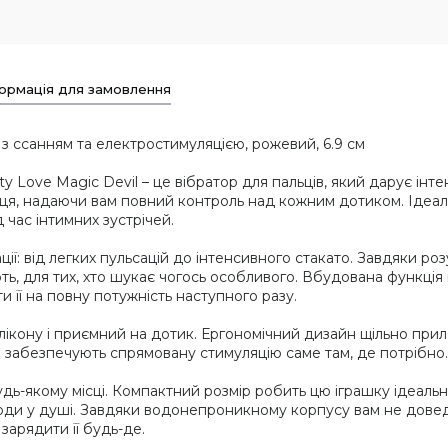
ормація для замовлення
 з ссанням та електростимуляцією, рожевий, 6.9 см
y Love Magic Devil – це вібратор для пальців, який дарує інт
ьця, надаючи вам повний контроль над кожним дотиком. Ідеал
д час інтимних зустрічей.
ї: від легких пульсацій до інтенсивного стакато. Завдяки роз
ть, для тих, хто шукає чогось особливого. Вбудована функція 
 її на повну потужність наступного разу.
лікону і приємний на дотик. Ергономічний дизайн щільно приля
а забезпечують спрямовану стимуляцію саме там, де потрібно
ь-якому місці. Компактний розмір робить цю іграшку ідеально
оди у душі. Завдяки водонепроникному корпусу вам не доведе
зарядити її будь-де.