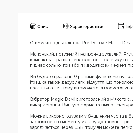
Опис
Характеристики
Інф
Стимулятор для клітора Pretty Love Magic Devil
Маленький, потужний і напрочуд зухвалий: Prett
компактна іграшка легко ковзає по кінчику пал
під час сольної гри або як додатковий ефект пі
Ви будете вражені 10 різними функціями пульсаці
іграшка також дарує легкі відчуття, що поколюю
налаштування, тому ви зможете використовувати
Вібратор Magic Devil виготовлений з м'якого си
використання. Вигнута форма та ніжна текстур
Можна використовувати у будь-який час та в буд
захоплюючого моменту у ліжку до таємної приг
заряджається через USB, тому ви можете легко 