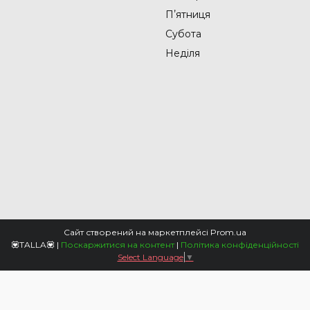
Пʼятниця
Субота
Неділя
Сайт створений на маркетплейсі
Prom.ua
💟TALLA💟 |
Поскаржитися на контент
|
Політика конфіденційності
Select Language
▼