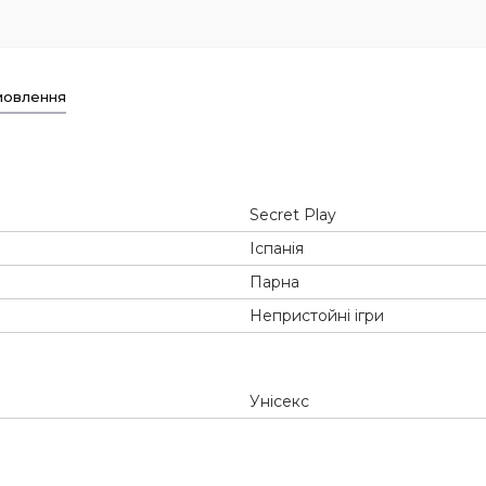
мовлення
Secret Play
Іспанія
Парна
Непристойні ігри
Унісекс