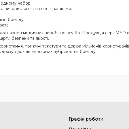
 одному наборі.
та використання із секс-іграшками.
ією бренду.
рата.
ікат якості медичних виробів класу IIb. Продукція серії ME
арти безпеки та якості.
ристання, приємні текстури та довіра мільйонів користувачів 
и одразу двох легендарних лубрикантів бренду.
Графік роботи