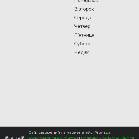
Понеділок
Вівторок
Середа
Четвер
Пʼятниця
Субота
Неділя
Сайт створений на маркетплейсі
Prom.ua
💟TALLA💟 |
Поскаржитися на контент
|
Політика конфіденційності