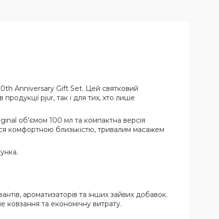
0th Anniversary Gift Set. Цей святковий
одукції pjur, так і для тих, хто лише
ginal об'ємом 100 мл та компактна версія
тися комфортною близькістю, тривалим масажем
унка.
антів, ароматизаторів та інших зайвих добавок.
ле ковзання та економічну витрату.