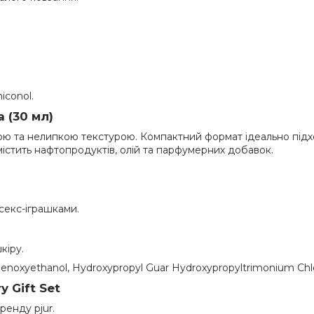
iconol.
 (30 мл)
кою та нелипкою текстурою. Компактний формат ідеально під
істить нафтопродуктів, олій та парфумерних добавок.
секс-іграшками.
кіру.
henoxyethanol, Hydroxypropyl Guar Hydroxypropyltrimonium Chlori
y Gift Set
ренду pjur.