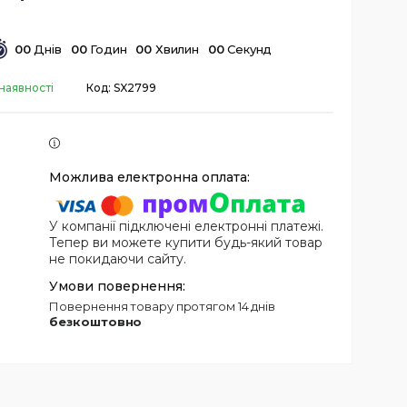
0
0
Днів
0
0
Годин
0
0
Хвилин
0
0
Секунд
наявності
Код:
SX2799
У компанії підключені електронні платежі.
Тепер ви можете купити будь-який товар
не покидаючи сайту.
повернення товару протягом 14 днів
безкоштовно