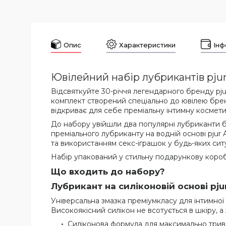
Опис
Характеристики
Інф
Ювілейний набір лубрикантів pjur 
Відсвяткуйте 30-річчя легендарного бренду pjur
комплект створений спеціально до ювілею бренду
відкриває для себе преміальну інтимну космети
До набору увійшли два популярні лубриканти бр
преміального лубриканту на водній основі pju
та використанням секс-іграшок у будь-яких ситу
Набір упакований у стильну подарункову короб
Що входить до набору?
Лубрикант на силіконовій основі pjur 
Універсальна змазка преміумкласу для інтимної 
Високоякісний силікон не всотується в шкіру, а
Силіконова формула для максимально трив