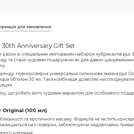
ормація для замовлення
30th Anniversary Gift Set
 разом зі спеціальним лімітованим набором лубрикантів pjur 3
 та стане чудовим подарунком як для давніх шанувальників пр
ку.
енду: повнорозмірна універсальна силіконова змазка pjur Ori
r Aqua об'ємом 30 мл. Така комбінація дозволяє насолоджува
аціях.
ку, що робить його чудовим варіантом для особливого подар
Original (100 мл)
близькості та еротичного масажу. Формула не містить консерв
 залишається на її поверхні, забезпечуючи надзвичайно трива
алого ковзання.