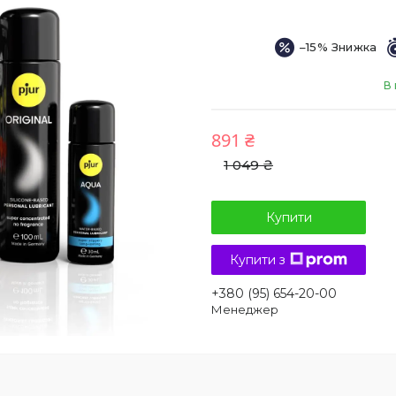
–15%
В 
891 ₴
1 049 ₴
Купити
Купити з
+380 (95) 654-20-00
Менеджер