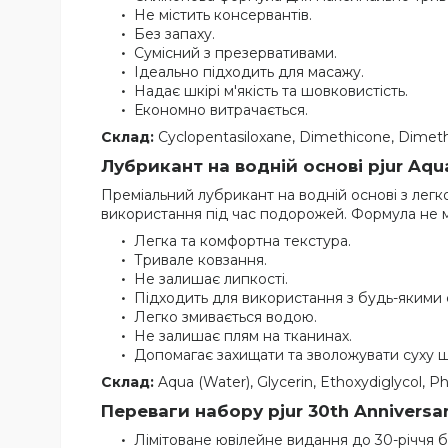
Не містить консервантів.
Без запаху.
Сумісний з презервативами.
Ідеально підходить для масажу.
Надає шкірі м'якість та шовковистість.
Економно витрачається.
Склад:
Cyclopentasiloxane, Dimethicone, Dimeth
Лубрикант на водній основі pjur Aqua
Преміальний лубрикант на водній основі з лег
використання під час подорожей. Формула не м
Легка та комфортна текстура.
Тривале ковзання.
Не залишає липкості.
Підходить для використання з будь-якими 
Легко змивається водою.
Не залишає плям на тканинах.
Допомагає захищати та зволожувати суху ш
Склад:
Aqua (Water), Glycerin, Ethoxydiglycol, P
Переваги набору pjur 30th Anniversar
Лімітоване ювілейне видання до 30-річчя б