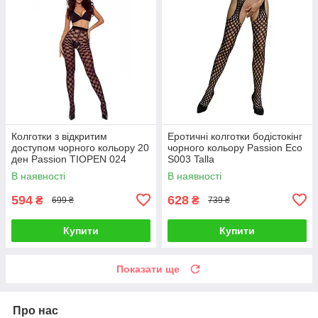
Колготки з відкритим
Еротичні колготки бодістокінг
доступом чорного кольору 20
чорного кольору Passion Eco
ден Passion TIOPEN 024
S003 Talla
розмір 5 Talla
В наявності
В наявності
594
628
₴
₴
699 ₴
739 ₴
Купити
Купити
Показати ще
Про нас