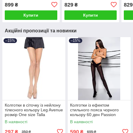
TIOPEN модель 040
TIOPEN модель 028
TIO
899
829
829
₴
₴
розмір 3/4 Talla
розмір 1/2 Talla
розм
Купити
Купити
Акційні пропозиції та новинки
–15%
–15%
Колготки в сіточку із нейлону
Колготки із ефектом
тілесного кольору Leg Avenue
стильного пояса чорного
розмір Оne size Talla
кольору 60 ден Passion
Tiopen модель 005 розмір 3/4
В наявності
В наявності
Talla
297
590
₴
₴
350 ₴
695 ₴