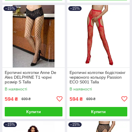
–15%
–15%
Еротичні колготки Anne De
Еротичні колготки бодістокінг
Ales DELPHINE T1 чорні
червоного кольору Passion
розмір S Talla
ECO S001 Talla
В наявності
В наявності
594
594
₴
₴
699 ₴
699 ₴
Купити
Купити
–15%
–15%