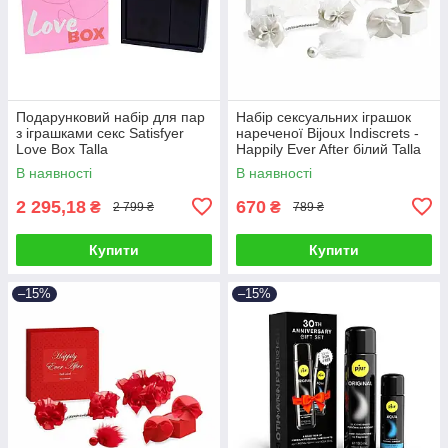
Подарунковий набір для пар
Набір сексуальних іграшок
з іграшками секс Satisfyer
нареченої Bijoux Indiscrets -
Love Box Talla
Happily Ever After білий Talla
В наявності
В наявності
2 295,18
670
₴
₴
2 799 ₴
789 ₴
Купити
Купити
–15%
–15%