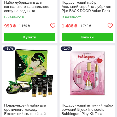
Набір лубрикантів для
Подарунковий набір
вагінального та анального
Анальний спрей та лубрикант
сексу на водній та
Рjur BACK DOOR Value Pack
силіконовій основах Рjur
Talla
В наявності
В наявності
Pride Box 3 штуки по 30 мл
Talla
993
1 486
₴
₴
1 169 ₴
1 749 ₴
Купити
Купити
–15%
–15%
Подарунковий набір для
Подарунковий інтимний набір
еротичного масажу
рожевий Bijoux Indiscrets
Екзотичний зелений чай
Bubblegum Play Kit Talla