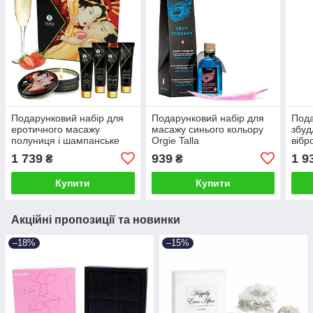
Подарунковий набір для
Подарунковий набір для
Пода
еротичного масажу
масажу синього кольору
збуд
полуниця і шампанське
Orgie Talla
вібр
Shunga GEISHAS
Orga
1 739
939
1 9
₴
₴
SECRETS-Sparkling
Strawberry Wine Talla
Купити
Купити
Акційні пропозиції та новинки
–18%
–15%