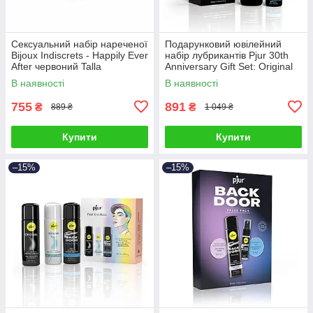
Сексуальний набір нареченої
Подарунковий ювілейний
Bijoux Indiscrets - Happily Ever
набір лубрикантів Рjur 30th
After червоний Talla
Anniversary Gift Set: Original
100 мл та Aqua 30 мл Talla
В наявності
В наявності
755
891
₴
₴
889 ₴
1 049 ₴
Купити
Купити
–15%
–15%