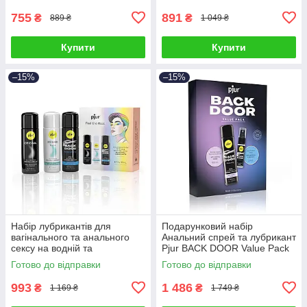
755
891
₴
₴
889 ₴
1 049 ₴
Купити
Купити
–15%
–15%
Набір лубрикантів для
Подарунковий набір
вагінального та анального
Анальний спрей та лубрикант
сексу на водній та
Рjur BACK DOOR Value Pack
силіконовій основах Рjur
Talla
Готово до відправки
Готово до відправки
Pride Box 3 штуки по 30 мл
Talla
993
1 486
₴
₴
1 169 ₴
1 749 ₴