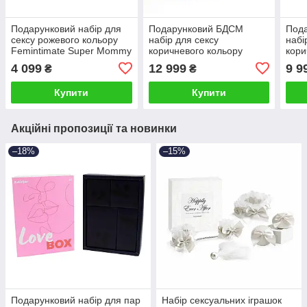
Подарунковий набір для
Подарунковий БДСМ
Под
сексу рожевого кольору
набір для сексу
набі
Femintimate Super Mommy
коричневого кольору
кори
Talla
Lockink Bondage &
Lock
4 099
12 999
9 9
₴
₴
Restraint Talla
Play 
Купити
Купити
Акційні пропозиції та новинки
–18%
–15%
Подарунковий набір для пар
Набір сексуальних іграшок