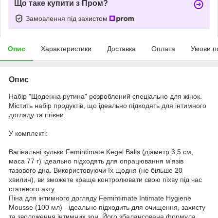
Що таке купити з Пром?
Замовлення під захистом
Опис
Характеристики
Доставка
Оплата
Умови п
Опис
Набір "Щоденна рутина" розроблений спеціально для жінок.
Містить набір продуктів, що ідеально підходять для інтимного
догляду та гігієни.
У комплекті:
Вагінальні кульки Femintimate Kegel Balls (діаметр 3,5 см,
маса 77 г) ідеально підходять для опрацювання м'язів
тазового дна. Використовуючи їх щодня (не більше 20
хвилин), ви зможете краще контролювати свою піхву під час
статевого акту.
Піна для інтимного догляду Femintimate Intimate Hygiene
Mousse (100 мл) - ідеально підходить для очищення, захисту
та зволоження інтимних зон. Його збалансована формула