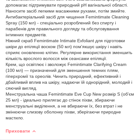
допомагає підтримувати природний pH вагінальної області.
Наносите засіб легкими масажними рухами, потім змийте.
Антибактеріальний засіб для чищення Femintimate Cleaning
Spray (150 мл) - спеціально розроблений без спирту і
парабенів для правильного догляду та обслуговування
інтимних предметів.
Ніжний скраб Femintimate Intimate Exfoliant для підготовки
шкіри до епіляції воском (50 мл) пом'якшує шкіру і навіть
сприяє оновленню клітин. Регулярне використання зменшить
кількість врослого волосся між сеансами епіляції.
Крем, що освітлює і зволожує Femintimate Clarifying Cream
(100 мл) — призначений для зменшення темних плям,
гіперхромії та ореолів. Чинить природний, ефективний і
дбайливий вплив на шкіру, надаючи їй однорідний, молодий і
сяючий вигляд.
Менструальна чаша Femintimate Eve Cup New розмір S (об'єм
25 мл) - ідеально прилягає до стінок піхви, збираючи
менструальні виділення, а не вбираючи їх, без втрат і не
змінюючи слизову оболонку піхви, зберігаючи природне
мастило.
Приховати