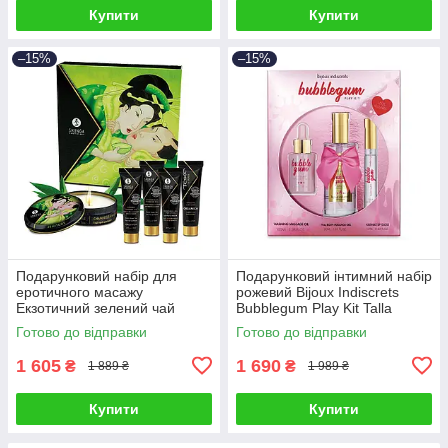
Купити
Купити
–15%
–15%
Подарунковий набір для
Подарунковий інтимний набір
еротичного масажу
рожевий Bijoux Indiscrets
Екзотичний зелений чай
Bubblegum Play Kit Talla
Shunga GEISHAS SECRETS
Готово до відправки
Готово до відправки
ORGANICA-Exotic Green Tea
Talla
1 605
1 690
₴
₴
1 889 ₴
1 989 ₴
Купити
Купити