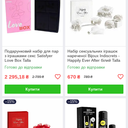
Подарунковий набір для пар
Набір сексуальних іграшок
з іграшками секс Satisfyer
нареченої Bijoux Indiscrets -
Love Box Talla
Happily Ever After білий Talla
Готово до відправки
Готово до відправки
2 295,18
670
₴
₴
2 799 ₴
789 ₴
Купити
Купити
–15%
–15%