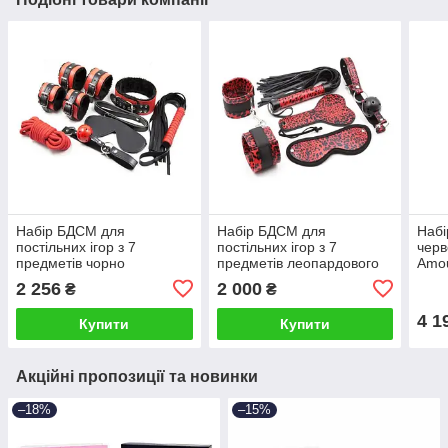
Набір БДСМ для
Набір БДСМ для
Набі
постільних ігор з 7
постільних ігор з 7
черв
предметів чорно
предметів леопардового
Amou
червоного кольору Shades
чорно червоного кольору
9 пр
2 256
2 000
₴
₴
of Love Talla
Shades of Love Talla
4 1
Купити
Купити
Акційні пропозиції та новинки
–18%
–15%