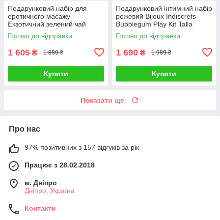
Подарунковий набір для
Подарунковий інтимний набір
еротичного масажу
рожевий Bijoux Indiscrets
Екзотичний зелений чай
Bubblegum Play Kit Talla
Shunga GEISHAS SECRETS
Готово до відправки
Готово до відправки
ORGANICA-Exotic Green Tea
Talla
1 605
1 690
₴
₴
1 889 ₴
1 989 ₴
Купити
Купити
Показати ще
Про нас
97% позитивних з 157 відгуків за рік
Працює з 28.02.2018
м. Дніпро
Дніпро, Україна
Контакти