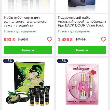
Набір лубрикантів для
Подарунковий набір
вагінального та анального
Анальний спрей та лубрикант
сексу на водній та
Рjur BACK DOOR Value Pack
силіконовій основах Рjur
Talla
Готово до відправки
Готово до відправки
Pride Box 3 штуки по 30 мл
Talla
993
1 486
₴
₴
1 169 ₴
1 749 ₴
Купити
Купити
–15%
–15%