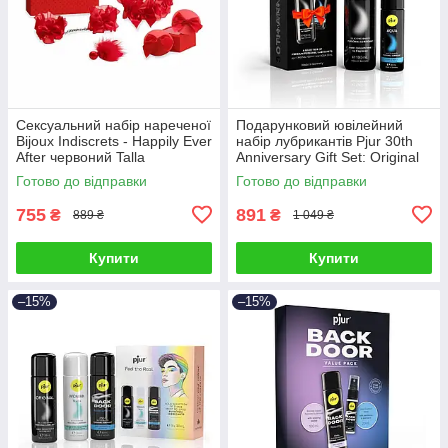
Сексуальний набір нареченої
Подарунковий ювілейний
Bijoux Indiscrets - Happily Ever
набір лубрикантів Рjur 30th
After червоний Talla
Anniversary Gift Set: Original
100 мл та Aqua 30 мл Talla
Готово до відправки
Готово до відправки
755
891
₴
₴
889 ₴
1 049 ₴
Купити
Купити
–15%
–15%