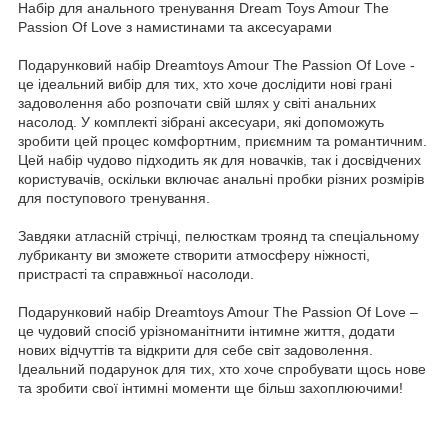
Набір для анального тренування Dream Toys Amour The
Passion Of Love з намистинами та аксесуарами
Подарунковий набір Dreamtoys Amour The Passion Of Love -
це ідеальний вибір для тих, хто хоче дослідити нові грані
задоволення або розпочати свій шлях у світі анальних
насолод. У комплекті зібрані аксесуари, які допоможуть
зробити цей процес комфортним, приємним та романтичним.
Цей набір чудово підходить як для новачків, так і досвідчених
користувачів, оскільки включає анальні пробки різних розмірів
для поступового тренування.
Завдяки атласній стрічці, пелюсткам троянд та спеціальному
лубриканту ви зможете створити атмосферу ніжності,
пристрасті та справжньої насолоди.
Подарунковий набір Dreamtoys Amour The Passion Of Love –
це чудовий спосіб урізноманітнити інтимне життя, додати
нових відчуттів та відкрити для себе світ задоволення.
Ідеальний подарунок для тих, хто хоче спробувати щось нове
та зробити свої інтимні моменти ще більш захоплюючими!