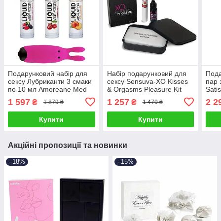
Подарунковий набір для
Набір подарунковий для
Пода
сексу Лубриканти 3 смаки
сексу Sensuva-XO Kisses
пар 
по 10 мл Amoreane Med
& Orgasms Pleasure Kit
Sati
та вібропулі Adrien Lastic
Talla
1 597
1 257
2 2
₴
₴
1 879 ₴
1 479 ₴
Talla
Купити
Купити
Акційні пропозиції та новинки
–18%
–15%