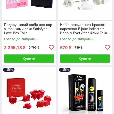
Подарунковий набір для пар
Набір сексуальних іграшок
з іграшками секс Satisfyer
нареченої Bijoux Indiscrets -
Love Box Talla
Happily Ever After білий Talla
Готово до відправки
Готово до відправки
2 295,18
670
₴
₴
2 799 ₴
789 ₴
Купити
Купити
–15%
–15%