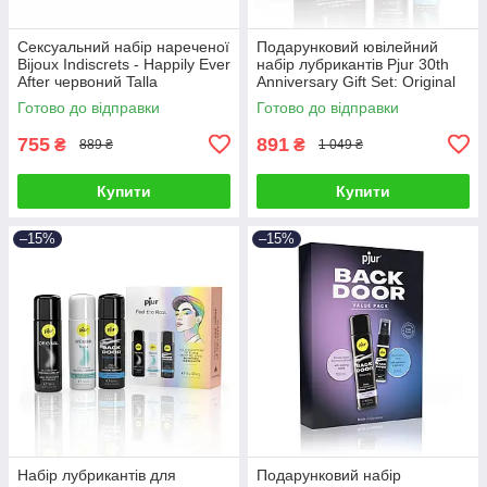
Сексуальний набір нареченої
Подарунковий ювілейний
Bijoux Indiscrets - Happily Ever
набір лубрикантів Рjur 30th
After червоний Talla
Anniversary Gift Set: Original
100 мл та Aqua 30 мл Talla
Готово до відправки
Готово до відправки
755
891
₴
₴
889 ₴
1 049 ₴
Купити
Купити
–15%
–15%
Набір лубрикантів для
Подарунковий набір