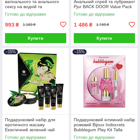
вагінального та анального
Анальний спрей та лубрикант
сексу на водній та
Рjur BACK DOOR Value Pack
силіконовій основах Рjur
Talla
Готово до відправки
Готово до відправки
Pride Box 3 штуки по 30 мл
Talla
993
1 486
₴
₴
1 169 ₴
1 749 ₴
Купити
Купити
–15%
–15%
Подарунковий набір для
Подарунковий інтимний набір
еротичного масажу
рожевий Bijoux Indiscrets
Екзотичний зелений чай
Bubblegum Play Kit Talla
Shunga GEISHAS SECRETS
Готово до відправки
Готово до відправки
ORGANICA-Exotic Green Tea