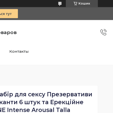
Кошик
оваров
Контакты
абір для сексу Презервативи
канти 6 штук та Ерекційне
E Intense Arousal Talla