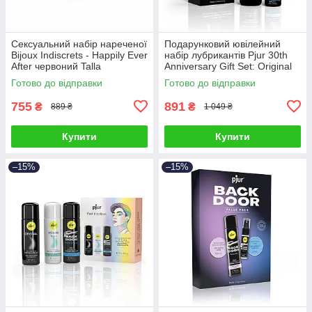
Сексуальний набір нареченої
Подарунковий ювілейний
Bijoux Indiscrets - Happily Ever
набір лубрикантів Рjur 30th
After червоний Talla
Anniversary Gift Set: Original
100 мл та Aqua 30 мл Talla
Готово до відправки
Готово до відправки
755
891
₴
₴
889 ₴
1 049 ₴
Купити
Купити
–15%
–15%