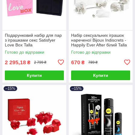
Подарунковий набір для пар
Набір сексуальних іграшок
з іграшками секс Satisfyer
нареченої Bijoux Indiscrets -
Love Box Talla
Happily Ever After білий Talla
Готово до відправки
Готово до відправки
2 295,18
670
₴
₴
2 799 ₴
789 ₴
Купити
Купити
–15%
–15%