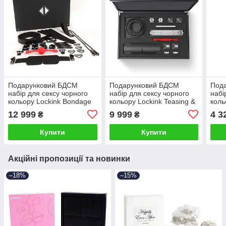
Подарунковий БДСМ
Подарунковий БДСМ
Под
набір для сексу чорного
набір для сексу чорного
набі
кольору Lockink Bondage
кольору Lockink Teasing &
коль
& Restraint Talla
Impact Play Talla
Gag 
12 999
9 999
4 3
₴
₴
Купити
Купити
Акційні пропозиції та новинки
–18%
–15%