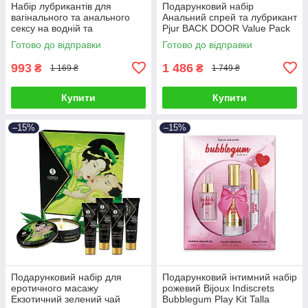
Набір лубрикантів для
Подарунковий набір
вагінального та анального
Анальний спрей та лубрикант
сексу на водній та
Рjur BACK DOOR Value Pack
силіконовій основах Рjur
Talla
Готово до відправки
Готово до відправки
Pride Box 3 штуки по 30 мл
Talla
993
1 486
₴
₴
1 169 ₴
1 749 ₴
Купити
Купити
–15%
–15%
Подарунковий набір для
Подарунковий інтимний набір
еротичного масажу
рожевий Bijoux Indiscrets
Екзотичний зелений чай
Bubblegum Play Kit Talla