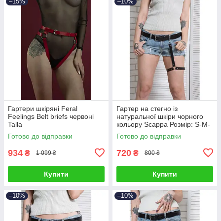
–15%
–10%
Гартери шкіряні Feral
Гартер на стегно із
Feelings Belt briefs червоні
натуральної шкіри чорного
Talla
кольору Scappa Розмір: S-M-
L-XL Talla
Готово до відправки
Готово до відправки
934
720
₴
₴
1 099 ₴
800 ₴
Купити
Купити
–10%
–10%