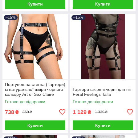
Купити
Купити
–15%
–15%
Портупея на стегна (Гартери)
із натуральної шкіри чорного
Гартери шкіряні чорні для ніг
кольору Art of Sex Claire
Feral Feelings Talla
розміри L 2XL Talla
Готово до відправки
Готово до відправки
738
1 129
₴
₴
869 ₴
1 329 ₴
Купити
Купити