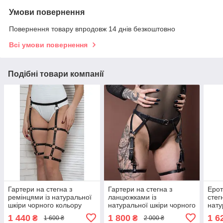
Умови повернення
Повернення товару впродовж 14 днів безкоштовно
Всі умови повернення
Подібні товари компанії
Гартери на стегна з
Гартери на стегна з
Ерот
ремінцями із натуральної
ланцюжками із
стег
шкіри чорного кольору
натуральної шкіри чорного
нату
Scappa Розміри: SML-XL
кольору Scappa Розміри:
коль
1 440
1 800
1 6
₴
₴
1 600 ₴
2 000 ₴
Talla
SML-XL Talla
S-M-