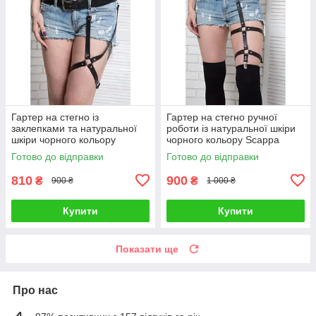
Гартер на стегно із
Гартер на стегно ручної
заклепками та натуральної
роботи із натуральної шкіри
шкіри чорного кольору
чорного кольору Scappa
Scappa Розміри: S-M-L-XL
Розміри: S-M-L-XL Talla
Готово до відправки
Готово до відправки
Talla
810
900
₴
₴
900 ₴
1 000 ₴
Купити
Купити
Показати ще
Про нас