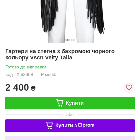
Гартери на стегна з бахромою чорного
кольору Vscn Velty Talla
Готово до відправки
Код: IXI62859
Роздріб
2 400
₴
Купити
або
Купити з