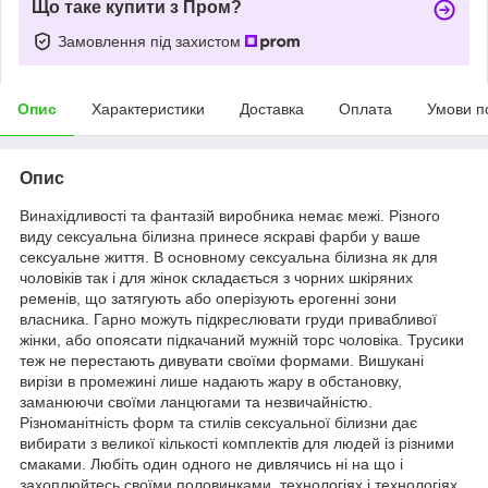
Що таке купити з Пром?
Замовлення під захистом
Опис
Характеристики
Доставка
Оплата
Умови п
Опис
Винахідливості та фантазій виробника немає межі. Різного
виду сексуальна білизна принесе яскраві фарби у ваше
сексуальне життя. В основному сексуальна білизна як для
чоловіків так і для жінок складається з чорних шкіряних
ременів, що затягують або оперізують ерогенні зони
власника. Гарно можуть підкреслювати груди привабливої ​​
жінки, або опоясати підкачаний мужній торс чоловіка. Трусики
теж не перестають дивувати своїми формами. Вишукані
вирізи в промежині лише надають жару в обстановку,
заманюючи своїми ланцюгами та незвичайністю.
Різноманітність форм та стилів сексуальної білизни дає
вибирати з великої кількості комплектів для людей із різними
смаками. Любіть один одного не дивлячись ні на що і
захоплюйтесь своїми половинками. технологіях і технологіях,