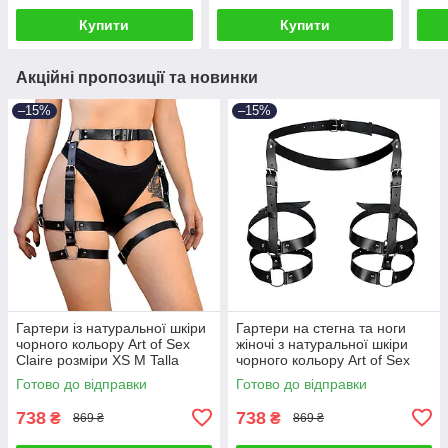
Купити
Купити
Акційні пропозиції та новинки
–15%
–15%
Гартери із натуральної шкіри
Гартери на стегна та ноги
чорного кольору Art of Sex
жіночі з натуральної шкіри
Claire розміри XS М Talla
чорного кольору Art of Sex
Melani розміри L 2XL Talla
Готово до відправки
Готово до відправки
738
738
₴
₴
869 ₴
869 ₴