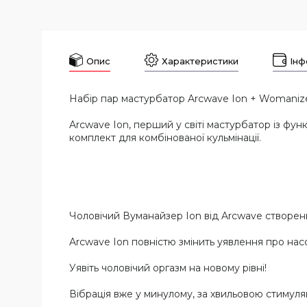
Опис
Характеристики
Інф
Набір пар мастурбатор Arcwave Ion + Womanizer
Arcwave Ion, перший у світі мастурбатор із фу
комплект для комбінованої кульмінації.
Чоловічий Вуманайзер Ion від Arcwave створени
Arcwave Ion повністю змінить уявлення про нас
Уявіть чоловічий оргазм на новому рівні!
Вібрація вже у минулому, за хвильовою стимуля