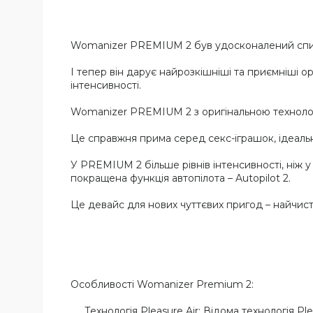
Womanizer PREMIUM 2 був удосконалений спир
І тепер він дарує найрозкішніші та приємніші о
інтенсивності.
Womanizer PREMIUM 2 з оригінальною технологіє
Це справжня прима серед секс-іграшок, ідеальн
У PREMIUM 2 більше рівнів інтенсивності, ніж у 
покращена функція автопілота – Autopilot 2.
Це девайс для нових чуттєвих пригод – найчист
Особливості Womanizer Premium 2:
Технологія Pleasure Air: Відома технологія Ple