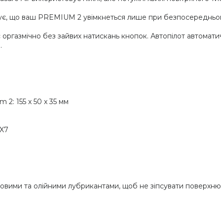
ує, що ваш PREMIUM 2 увімкнеться лише при безпосередньому 
оргазмічно без зайвих натискань кнопок. Автопілот автоматич
.
 2: 155 x 50 x 35 мм
PX7
овими та олійними лубрикантами, щоб не зіпсувати поверхню