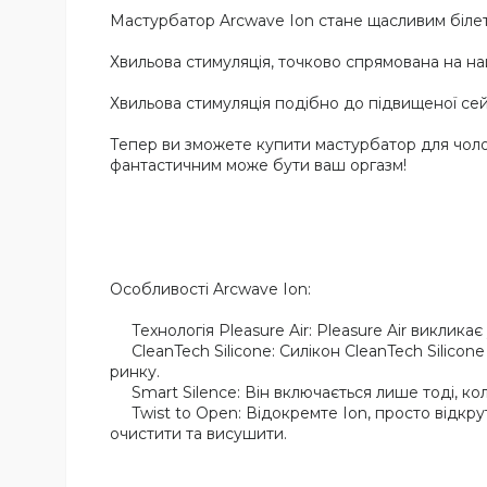
Мастурбатор Arcwave Ion стане щасливим білет
Хвильова стимуляція, точково спрямована на на
Хвильова стимуляція подібно до підвищеної сей
Тепер ви зможете купити мастурбатор для чолов
фантастичним може бути ваш оргазм!
Особливості Arcwave Ion:
Технологія Pleasure Air: Pleasure Air виклика
CleanTech Silicone: Силікон CleanTech Silicone 
ринку.
Smart Silence: Він включається лише тоді, коли
Twist to Open: Відокремте Ion, просто відкрут
очистити та висушити.