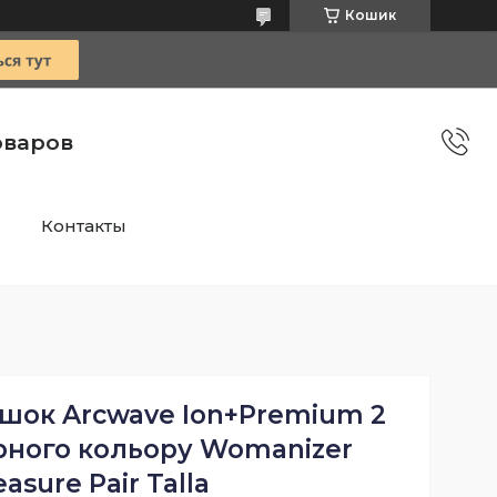
Кошик
оваров
Контакты
ашок Arcwave Ion+Premium 2
рного кольору Womanizer
easure Pair Talla