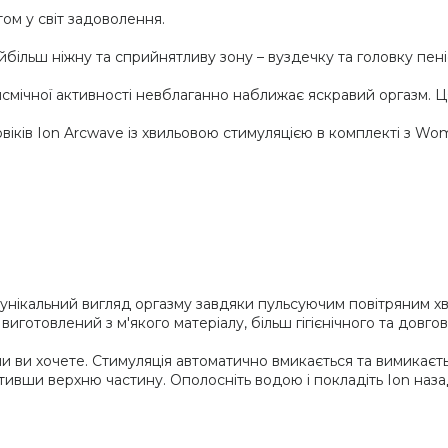
ом у світ задоволення.
йбільш ніжну та сприйнятливу зону – вуздечку та головку пені
смічної активності невблаганно наближає яскравий оргазм. Ц
іків Ion Arcwave із хвильовою стимуляцією в комплекті з Wom
є унікальний вигляд оргазму завдяки пульсуючим повітряним хв
виготовлений з м'якого матеріалу, більш гігієнічного та довгов
 ви хочете. Стимуляція автоматично вмикається та вимикається
ивши верхню частину. Ополосніть водою і покладіть Ion назад