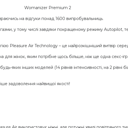
Womanizer Premium 2
аючись на відгуки понад 1600 випробувальниць.
ргазми, у тому числі завдяки покращеному режиму Autopilot, те
ю Pleasure Air Technology – це найрозкішніший витвір серед
а для жінок, яким потрібне щось більше, ніж ще одна секс-іг
будь-яких інших моделей (14 рівнів інтенсивності, на 2 рівні
іше задоволення найвищої якості!
asure Air використовує ніжні, але потужні хвилі повітряного т