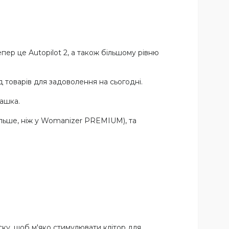
пер це Autopilot 2, а також більшому рівню
 товарів для задоволення на сьогодні.
рашка.
 більше, ніж у Womanizer PREMIUM), та
иску, щоб м'яко стимулювати клітор для