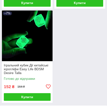
Купити
Купити
–7%
Ігральний кубик Дії китайські
ієрогліфи Easy Life BDSM
Desire Talla
Готово до відправки
152
₴
164 ₴
Купити