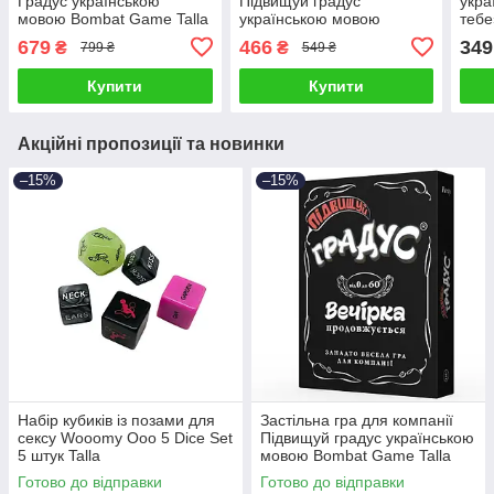
Градус українською
Підвищуй градус
укра
мовою Bombat Game Talla
українською мовою
тебе
Bombat Game Talla
679
466
349
₴
₴
799 ₴
549 ₴
Купити
Купити
Акційні пропозиції та новинки
–15%
–15%
Набір кубиків із позами для
Застільна гра для компанії
сексу Wooomy Ooo 5 Dice Set
Підвищуй градус українською
5 штук Talla
мовою Bombat Game Talla
Готово до відправки
Готово до відправки