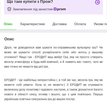
Що таке купити з Пром?
Замовлення під захистом
Опис
Характеристики
Доставка
Оплата
Умови п
Опис
Друзі, чи доводилося вам шукати по-справжньому вульгарну гру? Чи
може ви шукаєте спосіб розкріпачити себе або когось у вашому
оточенні? Якщо так - ЕРОДИТ ваш вибір! Гра, яка не просто створить
веселу атмосферу в будь-якій компанії, а й навчить вас такого, чого ви
вже точно не чекаєте від цієї гри.
ЕРОДИТ - Це найбільш непристойна і, в той же час, весела гра, яку ви
можете собі уявити. Хоча ні, не можете:) З ЕРОДИТ ви отримаєте
величезну дозу позитиву і чудового настрою, а також дізнаєтеся багато
нового в області сексу, інтиму і всього, що з цим пов'язано. Перша
українська освітньо-сексуальна гра до ваших послуг.