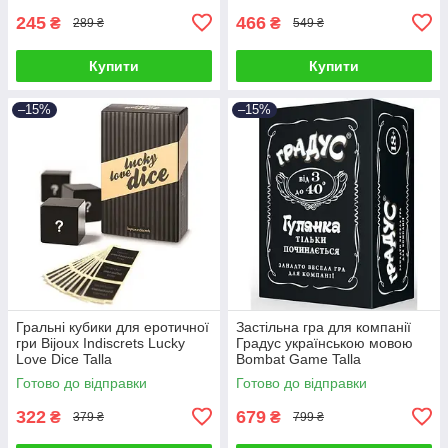
245
466
₴
₴
289 ₴
549 ₴
Купити
Купити
–15%
–15%
Гральні кубики для еротичної
Застільна гра для компанії
гри Bijoux Indiscrets Lucky
Градус українською мовою
Love Dice Talla
Bombat Game Talla
Готово до відправки
Готово до відправки
322
679
₴
₴
379 ₴
799 ₴