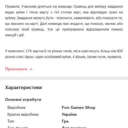
Правила: Учасники діляться на команди. Гравець для вибору завдання
кидає кубик і тягне карту з тієї стопки карт, яка відповідає грані на
кубику. Завдання можуть бути - пояснити, намалювати, або показати те,
що вказано на карті. Далі команда має вгадати, що показує, малює або
пояснює їхній гравець. Усе це приправлено відіграванням певних
емоцій і дій.
У комплекті: 176 карток 6-ти різних типів, які в сумі несуть більш ніж 600
різних слів і фраз, один особливий кубик, 4 фішки, ігрове поле, правила.
Приховати
Характеристики
Основні атрибути
Виробник
Fun Games Shop
Країна виробник
Україна
Тип
Гра
Тип фантів
Для вечірок