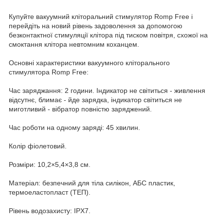
Купуйте вакуумний кліторальний стимулятор Romp Free і
перейдіть на новий рівень задоволення за допомогою
безконтактної стимуляції клітора під тиском повітря, схожої на
смоктання клітора невтомним коханцем.
Основні характеристики вакуумного кліторального
стимулятора Romp Free:
Час заряджання: 2 години. Індикатор не світиться - живлення
відсутнє, блимає - йде зарядка, індикатор світиться не
миготливий - вібратор повністю заряджений.
Час роботи на одному заряді: 45 хвилин.
Колір фіолетовий.
Розміри: 10,2×5,4×3,8 см.
Матеріал: безпечний для тіла силікон, АБС пластик,
термоеластопласт (ТЕП).
Рівень водозахисту: IPX7.