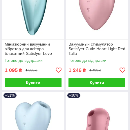
Мініатюрний вакуумний
Вакуумный стимулятор
вібратор для клітора
Satisfyer Cutie Heart Light Red
Блакитний Satisfyer Love
Talla
Breeze Ice Talla
Готово до відправки
Готово до відправки
1 095
1 246
₴
₴
1 599 ₴
1 799 ₴
Купити
Купити
–31%
–30%