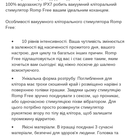
100% водозахисту IPX7 робить вакуумний кліторальний
стимулятор Romp Free вашим ідеальним коханцем.
Особливості вакуумного кліторального стимулятора Romp
Free:
10 рівнів інтенсивності. Ваша чутливість змінюється
в залежності від насиченості прожитого дня, вашого
настрою, дня циклу та багатьох інших причин. Romp
Free підлаштовується під вас і стає саме таким, яким
хочеться вам сьогодні: від ніжно лоскоче до шалено
всмоктуючого.
Унікальна форма розтрубу. Поглиблення для
клітора має трохи скошений край і розміщено нарівні з
поверхнею голівки іграшки. Завдяки цьому стимуляцію
Romp Free зручно поєднувати з сексом, що проникає,
або одночасною стимуляцією піхви вібратором. Для
цього потрібно просто розвернути стимулятор
рукояткою вгору по тілу від клітора, щоб залишити
промежину відкритою.
Якісні матеріали. В іграшці поєднані 3 сучасні
матеріали, безпечні для здоров'я людини. Головка та