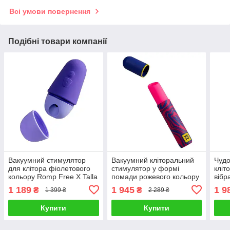
Всі умови повернення
Подібні товари компанії
Вакуумний стимулятор
Вакуумний кліторальний
Чудо
для клітора фіолетового
стимулятор у формі
кліт
кольору Romp Free X Talla
помади рожевого кольору
вібр
Romp Lipstick Talla
Otou
1 189
1 945
1 9
₴
₴
1 399 ₴
2 289 ₴
Купити
Купити