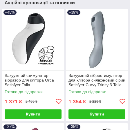
Акційні пропозиції та новинки
–45%
–39%
Вакуумний стимулятор
Вакуумний вібростимулятор
вібратор для клітора Orca
для клітора силіконовий сірий
Satisfyer Talla
Satisfyer Curvy Trinity 3 Talla
Готово до відправки
Готово до відправки
1 371
1 354
₴
₴
2 499 ₴
2 229 ₴
Купити
Купити
–37%
–35%