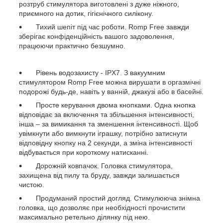
розтруб стимулятора виготовлені з дуже ніжного,
приємного на дотик, гігієнічного силікону.
Тихий шепіт під час роботи. Romp Free завжди
зберігає конфіденційність вашого задоволення,
працюючи практично безшумно.
Рівень водозахисту - IPX7. З вакуумним
стимулятором Romp Free можна вирушати в оргазмічні
подорожі будь-де, навіть у ванній, джакузі або в басейні.
Просте керування двома кнопками. Одна кнопка
відповідає за включення та збільшення інтенсивності,
інша – за вимикання та зменшення інтенсивності. Щоб
увімкнути або вимкнути іграшку, потрібно затиснути
відповідну кнопку на 2 секунди, а зміна інтенсивності
відбувається при короткому натисканні.
Дорожній ковпачок. Головка стимулятора,
захищена від пилу та бруду, завжди залишається
чистою.
Продуманий простий догляд. Стимулююча знімна
головка, що дозволяє при необхідності прочистити
максимально ретельно ділянку під нею.