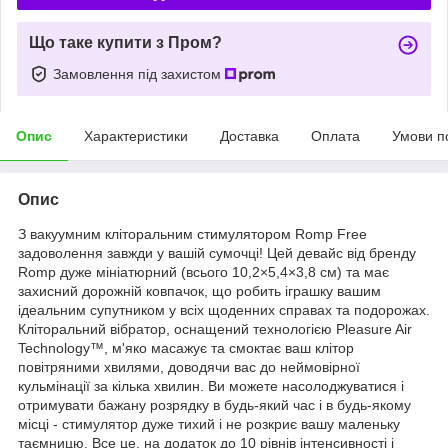
Що таке купити з Пром?
Замовлення під захистом
Опис
Характеристики
Доставка
Оплата
Умови п
Опис
З вакуумним кліторальним стимулятором Romp Free
задоволення завжди у вашій сумочці! Цей девайс від бренду
Romp дуже мініатюрний (всього 10,2×5,4×3,8 см) та має
захисний дорожній ковпачок, що робить іграшку вашим
ідеальним супутником у всіх щоденних справах та подорожах.
Кліторальний вібратор, оснащений технологією Pleasure Air
Technology™, м'яко масажує та смоктає ваш клітор
повітряними хвилями, доводячи вас до неймовірної
кульмінації за кілька хвилин. Ви можете насолоджуватися і
отримувати бажану розрядку в будь-який час і в будь-якому
місці - стимулятор дуже тихий і не розкриє вашу маленьку
таємницю. Все це, на додаток до 10 рівнів інтенсивності і