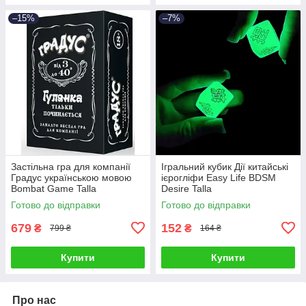
–15%
–7%
Застільна гра для компанії
Ігральний кубик Дії китайські
Градус українською мовою
ієрогліфи Easy Life BDSM
Bombat Game Talla
Desire Talla
Готово до відправки
Готово до відправки
679
152
₴
₴
799 ₴
164 ₴
Купити
Купити
Про нас