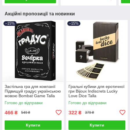
Акційні пропозиції та новинки
–15%
–15%
Застільна гра для компанії
Гральні кубики для еротичної
Підвищуй градус українською
гри Bijoux Indiscrets Lucky
мовою Bombat Game Talla
Love Dice Talla
Готово до відправки
Готово до відправки
466
322
₴
₴
549 ₴
379 ₴
Купити
Купити