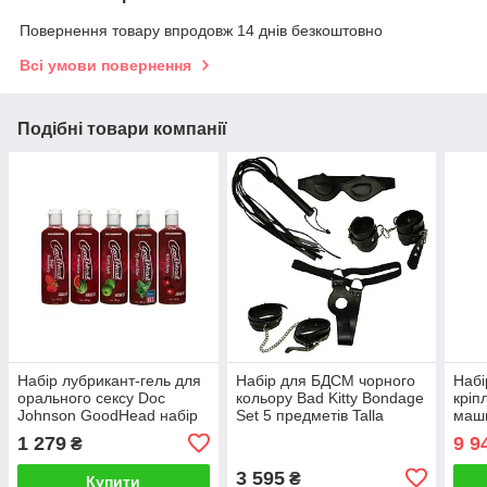
Повернення товару впродовж 14 днів безкоштовно
Всі умови повернення
Подібні товари компанії
Набір лубрикант-гель для
Набір для БДСМ чорного
Набі
орального сексу Doc
кольору Bad Kitty Bondage
кріп
Johnson GoodHead набір
Set 5 предметів Talla
маши
5х29мл смаки полуниця
чорн
1 279
9 9
₴
вишня кавун м'ята яблуко
Klic
Talla
5 пр
3 595
₴
Купити