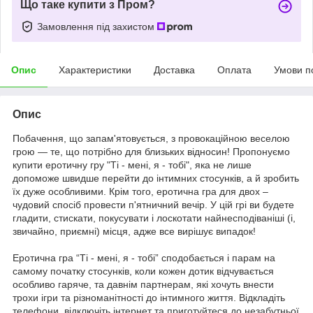
Що таке купити з Пром?
Замовлення під захистом
Опис
Характеристики
Доставка
Оплата
Умови п
Опис
Побачення, що запам'ятовується, з провокаційною веселою
грою — те, що потрібно для близьких відносин! Пропонуємо
купити еротичну гру "Ті - мені, я - тобі", яка не лише
допоможе швидше перейти до інтимних стосунків, а й зробить
їх дуже особливими. Крім того, еротична гра для двох –
чудовий спосіб провести п'ятничний вечір. У цій грі ви будете
гладити, стискати, покусувати і лоскотати найнесподіваніші (і,
звичайно, приємні) місця, адже все вирішує випадок!
Еротична гра “Ті - мені, я - тобі” сподобається і парам на
самому початку стосунків, коли кожен дотик відчувається
особливо гаряче, та давнім партнерам, які хочуть внести
трохи ігри та різноманітності до інтимного життя. Відкладіть
телефони, відключіть інтернет та приготуйтеся до незабутньої