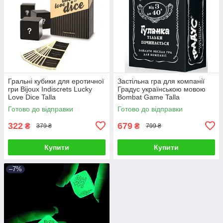
Гральні кубики для еротичної
Застільна гра для компанії
гри Bijoux Indiscrets Lucky
Градус українською мовою
Love Dice Talla
Bombat Game Talla
Готово до відправки
Готово до відправки
322
679
₴
₴
379 ₴
799 ₴
Купити
Купити
–7%