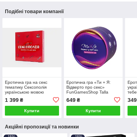
Подібні товари компанії
Еротична гра на секс
Еротична гра «Ти + Я:
Ерот
тематику Сексополія
Відверто про секс»
укра
українською мовою
FunGamesShop Talla
тебе
FunGamesShop Talla
1 399
649
349
₴
₴
Купити
Купити
Акційні пропозиції та новинки
–15%
–15%