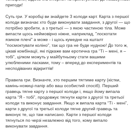
пригоди!
Суть гри.
У коробці ви знайдете 3 колоди карт. Карта з першої
колоди визначає хто буде виконувати завдання, з другої — що
потрібно зробити, а з третьої — з якою частиною тіла. Може
випасти щось неймовірно ніжне, наприклад, "лоскотати
язиком плечі" а може - і щось кумедне на кшталт
"посмоктувати коліно", так що гра не буде нудною! До того ж,
цікаві комбінації, які підкаже вам еротична гра “Ті – мені, я –
тобі”, цілком можуть у майбутньому стати вашими
улюбленими ласками, тому – вперед до експериментів та
несподіваних відкриттів!
Правила гри.
Визначте, хто першим тягтиме карту (кістки,
камінь-ножиці-папір або ваш особистий спосіб). Перший
гравець тягне карту з першої колоди і, якщо йому випала
карта “Я - тобі”, продовжує тягнути карти з другої та третьої
колоди та виконує завдання. Якщо ж випала карта “Ті - мені”,
карти з другої та третьої колоди тягне другий гравець та
виконує те, що там написано. Карти з першої колоди
тягнуться по черзі незалежно від того, кому випало
виконувати завдання.