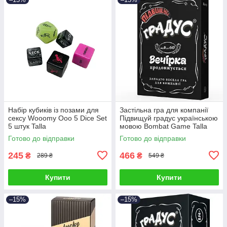
Набір кубиків із позами для
Застільна гра для компанії
сексу Wooomy Ooo 5 Dice Set
Підвищуй градус українською
5 штук Talla
мовою Bombat Game Talla
Готово до відправки
Готово до відправки
245
466
₴
₴
289 ₴
549 ₴
Купити
Купити
–15%
–15%