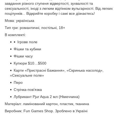
завдання різного ступеня відвертості, зухвалості та
сексуальності, іноді з легким відтінком вульгарності. Від легких
поцілунків... Відкрийте коробку і самі все дізнаєтесь!
Мова:
українська
Тип гри:
романтичні, постільні, 18+
В комплекті:
Ігрове поле
Фішки та кубики
Фішки часу
Купюри $10…$500
Карти «Пристрасні Бажання», «Скринька насолод»,
«Сексуальне поле»
Перо
Стрічка-пов'язка
Лубрикант Pjur Aqua 2 мл (Німеччина)
Матеріал:
ламінований картон, пластик, тканина
Виробник:
Fun Games Shop. Зроблено в Україні