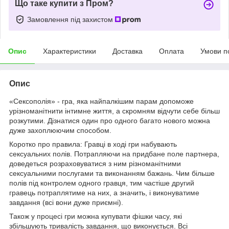
Що таке купити з Пром?
Замовлення під захистом
Опис
Характеристики
Доставка
Оплата
Умови п
Опис
«Сексополія» - гра, яка найпалкішим парам допоможе
урізноманітнити інтимне життя, а скромням відчути себе більш
розкутими. Дізнатися один про одного багато нового можна
дуже захоплюючим способом.
Коротко про правила:
Гравці в ході гри набувають
сексуальних полів. Потрапляючи на придбане поле партнера,
доведеться розраховуватися з ним різноманітними
сексуальними послугами та виконанням бажань. Чим більше
полів під контролем одного гравця, тим частіше другий
гравець потраплятиме на них, а значить, і виконуватиме
завдання (всі вони дуже приємні).
Також у процесі гри можна купувати фішки часу, які
збільшують тривалість завдання, що виконується. Всі