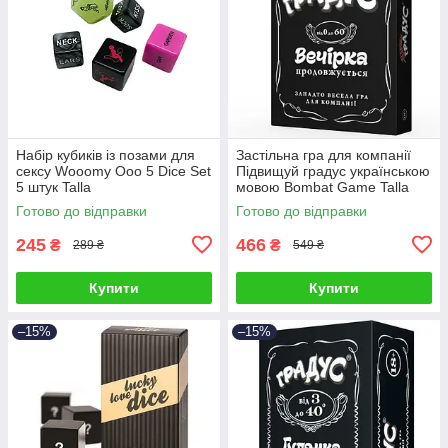
Набір кубиків із позами для
Застільна гра для компанії
сексу Wooomy Ooo 5 Dice Set
Підвищуй градус українською
5 штук Talla
мовою Bombat Game Talla
Готово до відправки
Готово до відправки
245
466
₴
₴
289 ₴
549 ₴
Купити
Купити
–15%
–15%