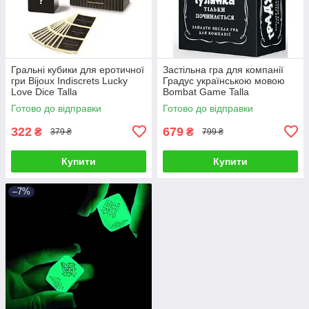
Гральні кубики для еротичної
Застільна гра для компанії
гри Bijoux Indiscrets Lucky
Градус українською мовою
Love Dice Talla
Bombat Game Talla
Готово до відправки
Готово до відправки
322
679
₴
₴
379 ₴
799 ₴
Купити
Купити
–7%