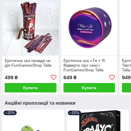
Еротична гра правда чи
Еротична гра «Ти + Я:
Ерот
дія FunGamesShop Talla
Відверто про секс»
Твіс
FunGamesShop Talla
Talla
499
649
949
₴
₴
Купити
Купити
Акційні пропозиції та новинки
–15%
–15%