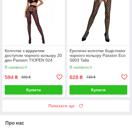
Колготки з відкритим
Еротичні колготки бодістокінг
доступом чорного кольору 20
чорного кольору Passion Eco
ден Passion TIOPEN 024
S003 Talla
розмір 5 Talla
В наявності
В наявності
594
628
₴
₴
699 ₴
739 ₴
Купити
Купити
Показати ще
Про нас