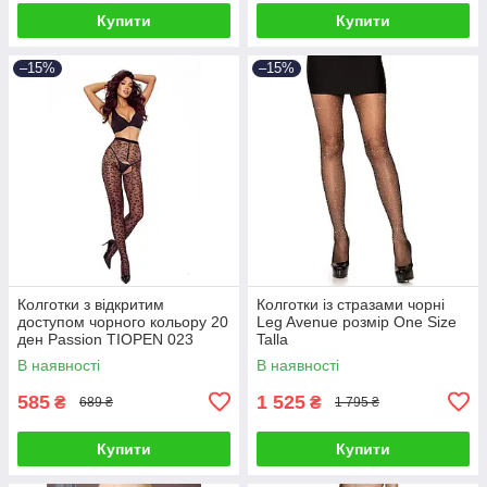
Купити
Купити
–15%
–15%
Колготки з відкритим
Колготки із стразами чорні
доступом чорного кольору 20
Leg Avenue розмір One Size
ден Passion TIOPEN 023
Talla
розміри 1/2 Talla
В наявності
В наявності
585
1 525
₴
₴
689 ₴
1 795 ₴
Купити
Купити