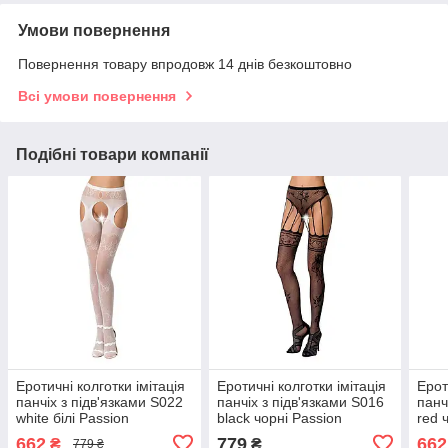
Умови повернення
Повернення товару впродовж 14 днів безкоштовно
Всі умови повернення
Подібні товари компанії
Еротичні колготки імітація
Еротичні колготки імітація
Ерот
панчіх з підв'язками S022
панчіх з підв'язками S016
панч
white білі Passion
black чорні Passion
red 
пристрасть Talla
пристрасть Talla
прис
662
779
662
₴
₴
779 ₴