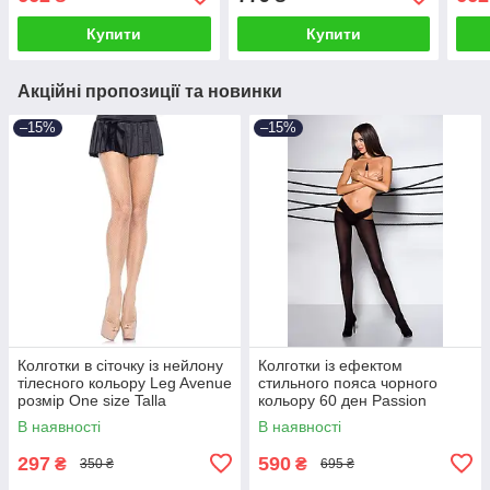
Купити
Купити
Акційні пропозиції та новинки
–15%
–15%
Колготки в сіточку із нейлону
Колготки із ефектом
тілесного кольору Leg Avenue
стильного пояса чорного
розмір Оne size Talla
кольору 60 ден Passion
Tiopen модель 005 розмір 3/4
В наявності
В наявності
Talla
297
590
₴
₴
350 ₴
695 ₴