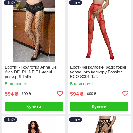
–15%
–15%
Еротичні колготки Anne De
Еротичні колготки бодістокінг
Ales DELPHINE T1 чорні
червоного кольору Passion
розмір S Talla
ECO S001 Talla
В наявності
В наявності
594
594
₴
₴
699 ₴
699 ₴
Купити
Купити
–15%
–15%