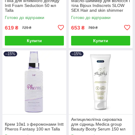
Піна для інтимного догляду
Масло-шиммер для волосся і
Intt Foam Seduction 50 мл
тіла Bijoux Indiscrets SLOW
Talla
SEX Hair and skin shimmer
dry oil 30 мл Talla
Готово до відправки
Готово до відправки
619
653
₴
₴
729 ₴
769 ₴
Купити
Купити
–15%
–15%
Антицелюлітна сироватка
Крем 10в1 з феромонами Intt
для сідниць Medica group
Pheros Fantasy 100 мл Talla
Beauty Booty Serum 150 мл
Talla