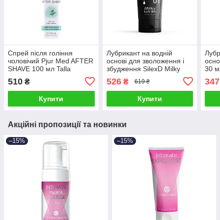
Спрей після гоління
Лубрикант на водній
Лубр
чоловічий Pjur Med AFTER
основі для зволоження і
осно
SHAVE 100 мл Talla
збудження SilexD Milky
30 м
Lub Bio, 100 мл Talla
само
510
526
347
₴
₴
619 ₴
шкір
Купити
Купити
Акційні пропозиції та новинки
–15%
–15%