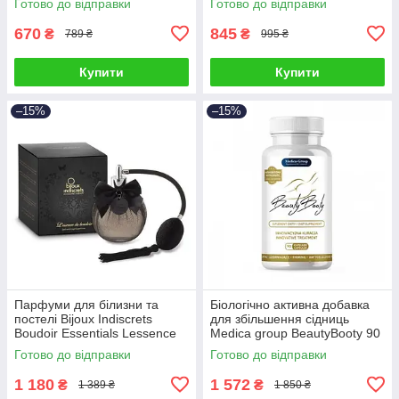
Готово до відправки
Готово до відправки
670
845
₴
₴
789 ₴
995 ₴
Купити
Купити
–15%
–15%
Парфуми для білизни та
Біологічно активна добавка
постелі Bijoux Indiscrets
для збільшення сідниць
Boudoir Essentials Lessence
Medica group BeautyBooty 90
du 100 мл Talla
капсул Talla
Готово до відправки
Готово до відправки
1 180
1 572
₴
₴
1 389 ₴
1 850 ₴