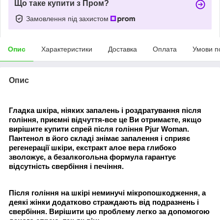
Що таке купити з Пром?
Замовлення під захистом
Опис
Характеристики
Доставка
Оплата
Умови п
Опис
Гладка шкіра, ніяких запалень і роздратування після
гоління, приємні відчуття-все це Ви отримаєте, якщо
вирішите купити спрей після гоління Pjur Woman.
Пантенол в його складі знімає запалення і сприяє
регенерації шкіри, екстракт алое вера глибоко
зволожує, а безалкогольна формула гарантує
відсутність свербіння і печіння.
Після гоління на шкірі неминучі мікропошкодження, а
деякі жінки додатково страждають від подразнень і
свербіння. Вирішити цю проблему легко за допомогою