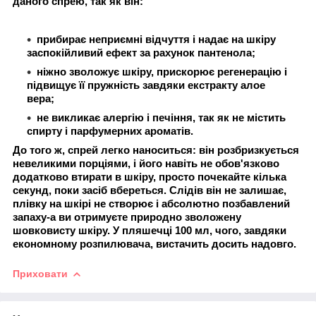
даного спрею, так як він:
прибирає неприємні відчуття і надає на шкіру
заспокійливий ефект за рахунок пантенола;
ніжно зволожує шкіру, прискорює регенерацію і
підвищує її пружність завдяки екстракту алое
вера;
не викликає алергію і печіння, так як не містить
спирту і парфумерних ароматів.
До того ж, спрей легко наноситься: він розбризкується
невеликими порціями, і його навіть не обов'язково
додатково втирати в шкіру, просто почекайте кілька
секунд, поки засіб вбереться. Слідів він не залишає,
плівку на шкірі не створює і абсолютно позбавлений
запаху-а ви отримуєте природно зволожену
шовковисту шкіру. У пляшечці 100 мл, чого, завдяки
економному розпилювача, вистачить досить надовго.
Приховати