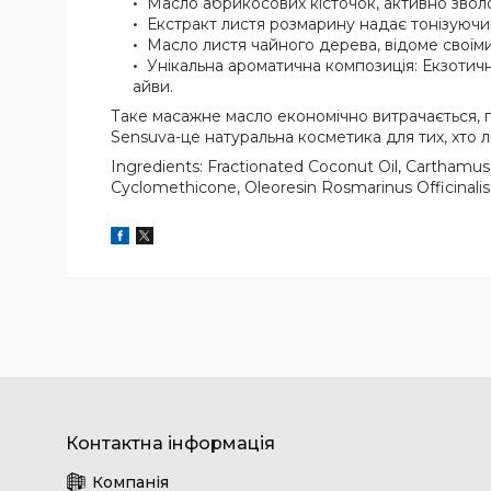
Масло абрикосових кісточок, активно зволо
Екстракт листя розмарину надає тонізуючи
Масло листя чайного дерева, відоме своїм
Унікальна ароматична композиція: Екзотичн
айви.
Таке масажне масло економічно витрачається, пр
Sensuva-це натуральна косметика для тих, хто лю
Ingredients: Fractionated Coconut Oil, Carthamus T
Cyclomethicone, Oleoresin Rosmarinus Officinalis 