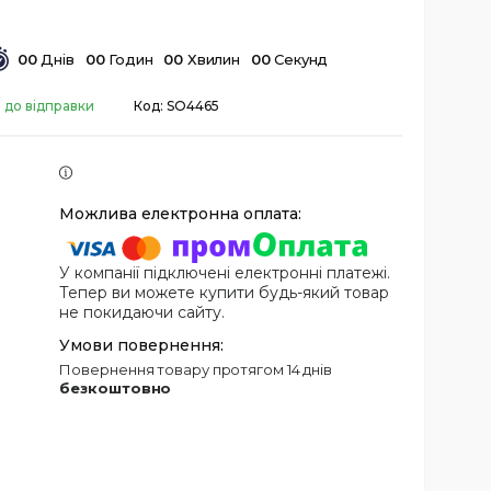
0
0
Днів
0
0
Годин
0
0
Хвилин
0
0
Секунд
 до відправки
Код:
SO4465
У компанії підключені електронні платежі.
Тепер ви можете купити будь-який товар
не покидаючи сайту.
повернення товару протягом 14 днів
безкоштовно