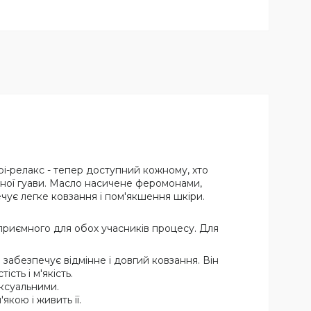
і-релакс - тепер доступний кожному, хто
вної гуави. Масло насичене феромонами,
чує легке ковзання і пом'якшення шкіри.
приємного для обох учасників процесу. Для
абезпечує відмінне і довгий ковзання. Він
сть і м'якість.
ексуальними.
кою і живить її.