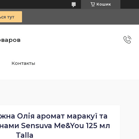
Кошик
оваров
Контакты
жна Олія аромат маракуї та
нами Sensuva Me&You 125 мл
Talla