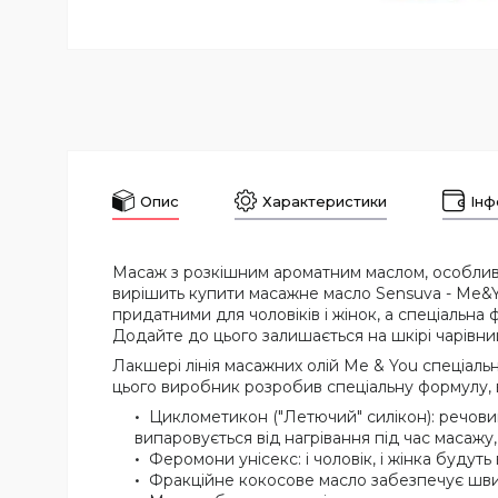
Опис
Характеристики
Інф
Масаж з розкішним ароматним маслом, особливо
вирішить купити масажне масло Sensuva - Me&Y
придатними для чоловіків і жінок, а спеціальн
Додайте до цього залишається на шкірі чарівни
Лакшері лінія масажних олій Me & You спеціал
цього виробник розробив спеціальну формулу, в
Циклометикон ("Летючий" силікон): речови
випаровується від нагрівання під час масажу, 
Феромони унісекс: і чоловік, і жінка буду
Фракційне кокосове масло забезпечує швидк