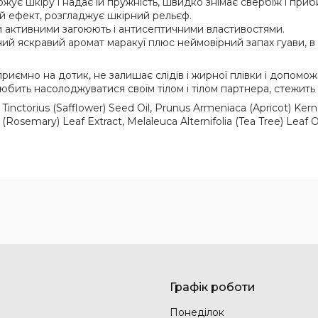
жує шкіру і надає їй пружність, швидко знімає свербіж і при
й ефект, розгладжує шкірний рельєф.
и активними загоюють і антисептичними властивостями.
ий яскравий аромат маракуї плюс неймовірний запах гуави, в 
иємно на дотик, не залишає слідів і жирної плівки і допомож
бить насолоджуватися своїм тілом і тілом партнера, стежить за
inctorius (Safflower) Seed Oil, Prunus Armeniaca (Apricot) Kernel
(Rosemary) Leaf Extract, Melaleuca Alternifolia (Tea Tree) Leaf O
Графік роботи
Понеділок