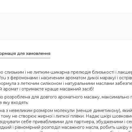
ормація для замовлення
 слизьким і не липким-шикарна прелюдія близькості і лакшер
ou з феромонами і насиченим ароматом дикої маракуї і острі
а формула з летючим силіконом і натуральними маслами забезпе
й аромат і отримаєте краще масажний засіб!
ьно розроблена для довгого ароматного масажу, максимально 
 яку входять:
на з невеликим розміром молекули (менше диметикону), який з
тому не створює жирної і липкої плівки. Надає шкірі шовковисті
ть відчувати себе привабливими для партнера, збудженими і с
ий і рівномірний розподіл масажного масла, робить шкіру м'я