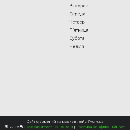
Вівторок
Середа
Четвер
Пʼятниця
Субота
Неділя
Сайт створений на маркетплейсі
Prom.ua
💟TALLA💟 |
Поскаржитися на контент
|
Політика конфіденційності