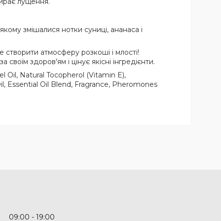
бирає лущення.
якому змішалися нотки суниці, ананаса і
е створити атмосферу розкоші і млості!
 своїм здоров'ям і цінує якісні інгредієнти.
 Oil, Natural Tocopherol (Vitamin E),
il, Essential Oil Blend, Fragrance, Pheromones
09:00
19:00