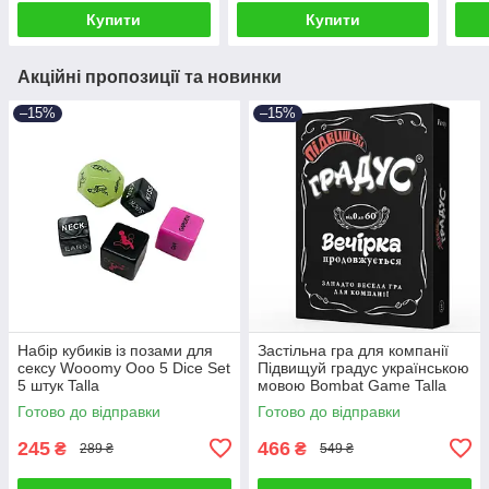
Купити
Купити
Акційні пропозиції та новинки
–15%
–15%
Набір кубиків із позами для
Застільна гра для компанії
сексу Wooomy Ooo 5 Dice Set
Підвищуй градус українською
5 штук Talla
мовою Bombat Game Talla
Готово до відправки
Готово до відправки
245
466
₴
₴
289 ₴
549 ₴