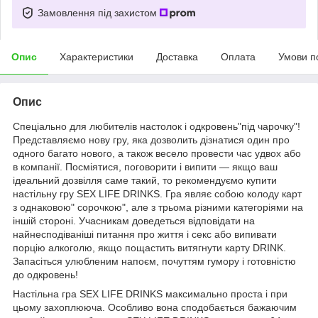
Замовлення під захистом
Опис
Характеристики
Доставка
Оплата
Умови п
Опис
Спеціально для любителів настолок і одкровень"під чарочку"!
Представляємо нову гру, яка дозволить дізнатися один про
одного багато нового, а також весело провести час удвох або
в компанії. Посміятися, поговорити і випити — якщо ваш
ідеальний дозвілля саме такий, то рекомендуємо купити
настільну гру SEX LIFE DRINKS. Гра являє собою колоду карт
з однаковою" сорочкою", але з трьома різними категоріями на
іншій стороні. Учасникам доведеться відповідати на
найнесподіваніші питання про життя і секс або випивати
порцію алкоголю, якщо пощастить витягнути карту DRINK.
Запасіться улюбленим напоєм, почуттям гумору і готовністю
до одкровень!
Настільна гра SEX LIFE DRINKS максимально проста і при
цьому захоплююча. Особливо вона сподобається бажаючим