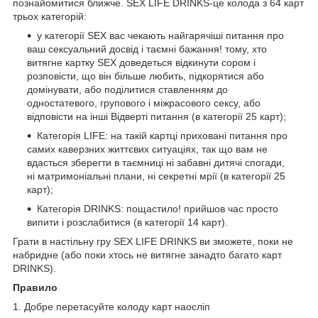
познайомитися ближче. SEX LIFE DRINKS-це колода з 64 карт
трьох категорій:
у категорії SEX вас чекають найгарячіші питання про
ваш сексуальний досвід і таємні бажання! тому, хто
витягне картку SEX доведеться відкинути сором і
розповісти, що він більше любить, підкорятися або
домінувати, або поділитися ставленням до
одностатевого, групового і міжрасового сексу, або
відповісти на інші Відверті питання (в категорії 25 карт);
Категорія LIFE: на такій картці приховані питання про
самих каверзних життєвих ситуаціях, так що вам не
вдасться зберегти в таємниці ні забавні дитячі спогади,
ні матримоніальні плани, ні секретні мрії (в категорії 25
карт);
Категорія DRINKS: пощастило! прийшов час просто
випити і розслабитися (в категорії 14 карт).
Грати в настільну гру SEX LIFE DRINKS ви зможете, поки не
набридне (або поки хтось не витягне занадто багато карт
DRINKS).
Правило
1. Добре перетасуйте колоду карт наосліп