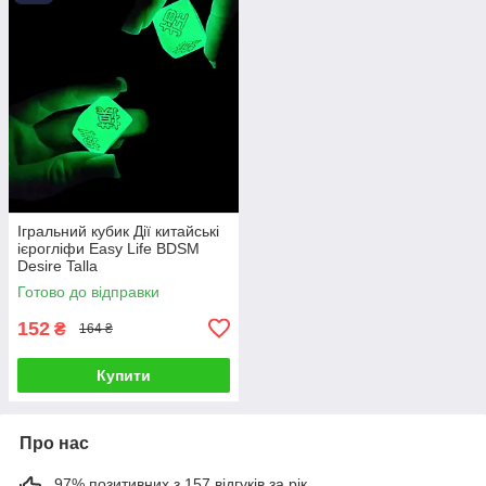
Ігральний кубик Дії китайські
ієрогліфи Easy Life BDSM
Desire Talla
Готово до відправки
152
₴
164 ₴
Купити
Про нас
97% позитивних з 157 відгуків за рік