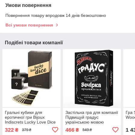
Умови повернення
Повернення товару впродовж 14 днів безкоштовно
Всі умови повернення
Подібні товари компанії
Гральні кубики для
Застільна гра для компанії
Гра 
еротичної гри Bijoux
Підвищуй градус
Wood
Indiscrets Lucky Love Dice
українською мовою
Talla
Bombat Game Talla
322
466
1 4
₴
₴
379 ₴
549 ₴