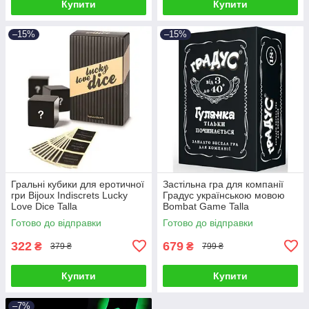
Купити
Купити
–15%
–15%
Гральні кубики для еротичної
Застільна гра для компанії
гри Bijoux Indiscrets Lucky
Градус українською мовою
Love Dice Talla
Bombat Game Talla
Готово до відправки
Готово до відправки
322
679
₴
₴
379 ₴
799 ₴
Купити
Купити
–7%