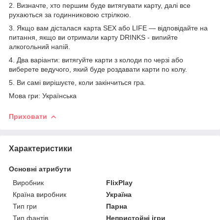
2. Визначте, хто першим буде витягувати карту, далі все
рухаються за годинниковою стрілкою.
3. Якщо вам дісталася карта SEX або LIFE — відповідайте на
питання, якщо ви отримали карту DRINKS - випийте
алкогольний напій.
4. Два варіанти: витягуйте карти з колоди по черзі або
виберете ведучого, який буде роздавати карти по колу.
5. Ви самі вирішуєте, коли закінчиться гра.
Мова гри: Українська
Приховати
Характеристики
Основні атрибути
Виробник
FlixPlay
Країна виробник
Україна
Тип гри
Парна
Тип фантів
Непристойні ігри