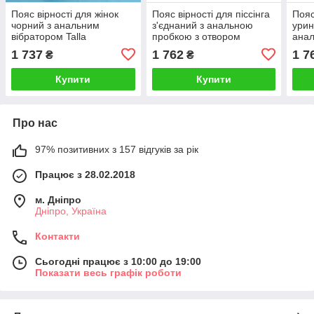
Пояс вірності для жінок
Пояс вірності для піссінга
Пояс
чорний з анальним
з'єднаний з анальною
урин
вібратором Talla
пробкою з отвором
анал
ATOMIC Jock синій Talla
JOCK
1 737
1 762
1 7
₴
₴
Talla
Купити
Купити
Про нас
97% позитивних з 157 відгуків за рік
Працює з 28.02.2018
м. Дніпро
Дніпро, Україна
Контакти
Сьогодні працює з 10:00 до 19:00
Показати весь графік роботи