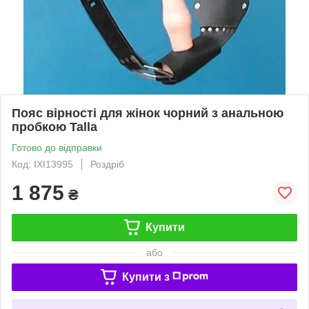
Пояс вірності для жінок чорний з анальною
пробкою Talla
Готово до відправки
Код: IXI13995
Роздріб
1 875
₴
Купити
або
Купити з