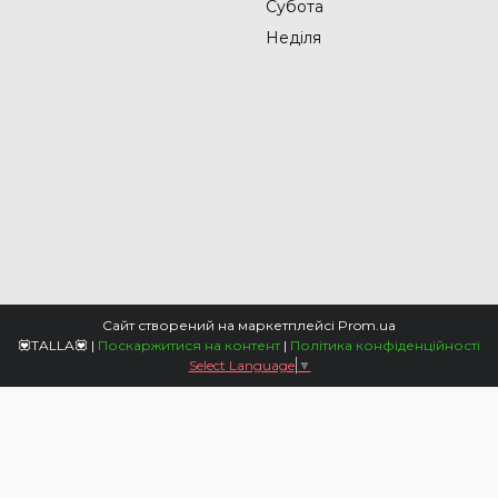
Субота
Неділя
Сайт створений на маркетплейсі
Prom.ua
💟TALLA💟 |
Поскаржитися на контент
|
Політика конфіденційності
Select Language
▼