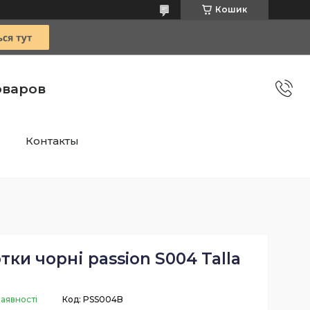
Кошик
оваров
Контакты
тки чорні passion S004 Talla
наявності
Код:
PSS004B