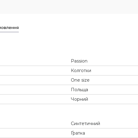
мовлення
Passion
Колготки
One size
Польща
Чорний
Синтетичний
Ґратка