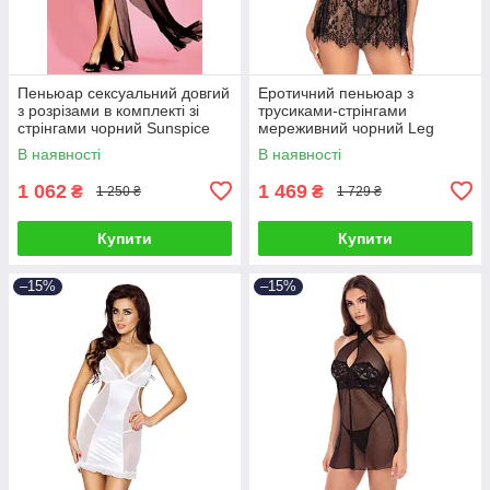
Пеньюар сексуальний довгий
Еротичний пеньюар з
з розрізами в комплекті зі
трусиками-стрінгами
стрінгами чорний Sunspice
мереживний чорний Leg
розміри S M Talla
Avenue Floral, розмір S Talla
В наявності
В наявності
1 062
1 469
₴
₴
1 250 ₴
1 729 ₴
Купити
Купити
–15%
–15%