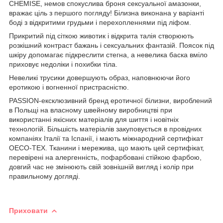
CHEMISE, немов спокуслива броня сексуальної амазонки,
вражає ціль з першого погляду! Білизна виконана у варіанті
боді з відкритими грудьми і перехопленнями під ліфом.
Прикритий під сіткою животик і відкрита талія створюють
розкішний контраст бажань і сексуальних фантазій. Поясок під
шкіру допомагає підкреслити стегна, а невелика баска вміло
приховує недоліки і похибки тіла.
Невеликі трусики довершують образ, наповнюючи його
еротикою і вогненної пристрасністю.
PASSION-ексклюзивний бренд еротичної білизни, вироблений
в Польщі на власному швейному виробництві при
використанні якісних матеріалів для шиття і новітніх
технологій. Більшість матеріалів закуповується в провідних
компаніях Італії та Іспанії, і мають міжнародний сертифікат
OECO-TEX. Тканини і мережива, що мають цей сертифікат,
перевірені на алергенність, пофарбовані стійкою фарбою,
довгий час не змінюють свій зовнішній вигляд і колір при
правильному догляді.
Приховати