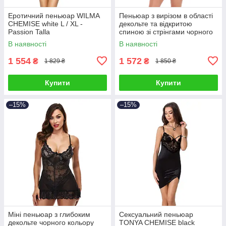
Еротичний пеньюар WILMA
Пеньюар з вирізом в області
CHEMISE white L / XL -
декольте та відкритою
Passion Talla
спиною зі стрінгами чорного
кольору Rene Rofe Lingerie
В наявності
В наявності
Midnight Halter Chemise
1 554
1 572
₴
₴
1 829 ₴
1 850 ₴
Купити
Купити
–15%
–15%
Міні пеньюар з глибоким
Сексуальний пеньюар
декольте чорного кольору
TONYA CHEMISE black