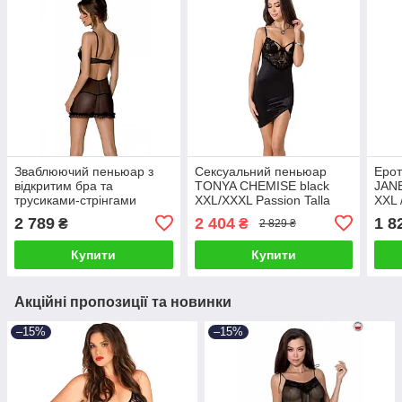
Зваблюючий пеньюар з
Сексуальний пеньюар
Еро
відкритим бра та
TONYA CHEMISE black
JAN
трусиками-стрінгами
XXL/XXXL Passion Talla
XXL 
чорний MARINA CHEMISE
2 789
2 404
1 8
₴
₴
2 829 ₴
Passion, розмір XXL/XXXL
Talla
Купити
Купити
Акційні пропозиції та новинки
–15%
–15%