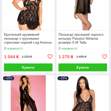
Еротичний кружевний
Пеньюар прозорий чорного
пеньюар з трусиками-
кольору Passion Melania
стрінгами чорний Leg Avenue
розміри S M Talla
Rose, розмір Plus Size Talla
В наявності
В наявності
1 044
1 270
₴
₴
1 229 ₴
1 495 ₴
Купити
Купити
–15%
–15%