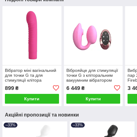
Вібратор міні вагінальний
Віброяйце для стимуляції
Вибр
для точки G та для
точки G з кліторальним
пар 
стимуляції клітора
вакуумним вібратором
Fire
силіконовий рожевого
рожеве Love To Love
Talla
899
6 449
3 4
₴
₴
кольору Lybaile Pretty Love
Wonderlover Talla
Mick Talla
Купити
Купити
Акційні пропозиції та новинки
–33%
–33%