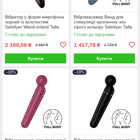
Вібратор у формі мікрофона
Вібромасажер Ванд для
чорний із золотистим
стимуляції ерогенних зон
Satisfyer Wand-erland Talla
сірого кольору Satisfyer Talla
Готово до відправки
Готово до відправки
2 188,58
1 417,78
₴
₴
2 669 ₴
1 729 ₴
Купити
Купити
–18%
–18%
Вібромасажер для стимуляції
Вібромасажер для стимуляції