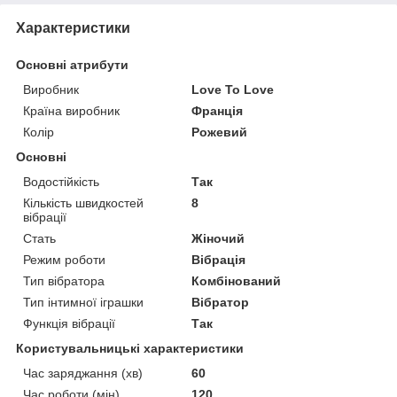
Характеристики
Основні атрибути
Виробник
Love To Love
Країна виробник
Франція
Колір
Рожевий
Основні
Водостійкість
Так
Кількість швидкостей
8
вібрації
Стать
Жіночий
Режим роботи
Вібрація
Тип вібратора
Комбінований
Тип інтимної іграшки
Вібратор
Функція вібрації
Так
Користувальницькі характеристики
Час заряджання (хв)
60
Час роботи (мін)
120