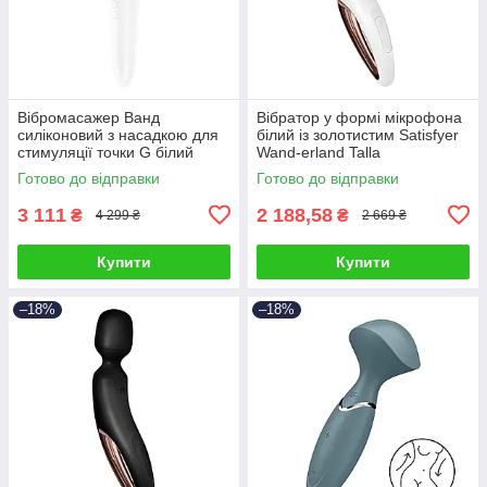
Вібромасажер Ванд
Вібратор у формі мікрофона
силіконовий з насадкою для
білий із золотистим Satisfyer
стимуляції точки G білий
Wand-erland Talla
Satisfyer Double Talla
Готово до відправки
Готово до відправки
3 111
2 188,58
₴
₴
4 299 ₴
2 669 ₴
Купити
Купити
–18%
–18%