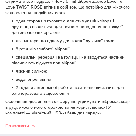
Отримати все і відразу? Чому б і ні! Вібромасажер Love To
Love TWIST ROSE втілив в собі все, що потрібно для жіночого
задоволення: подвійний ефект:
одна сторона з головкою для стимуляції клітора і
друга, що вводиться, для точного попадання на точку G
для хвилюючих оргазмів;
два мотори: по одному для кожної чутливої точки;
8 режимів глибокої вібрації;
спеціальні реберця і на голівці, і на вводиться частини
підсилюють відчуття при вібрації;
якісний силікон;
водонепроникний;
2 години автономної роботи: вам точно вистачить для
багаторазового задоволення!
Особливий дизайн дозволяє зручно утримувати вібромасажер
в руці, якою б його стороною ви не користувалися! У
комплекті — Магнітний USB-кабель для зарядки.
Приховати