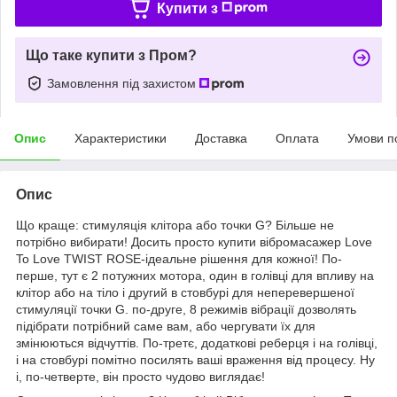
Купити з
Що таке купити з Пром?
Замовлення під захистом
Опис
Характеристики
Доставка
Оплата
Умови п
Опис
Що краще: стимуляція клітора або точки G? Більше не
потрібно вибирати! Досить просто купити вібромасажер Love
To Love TWIST ROSE-ідеальне рішення для кожної! По-
перше, тут є 2 потужних мотора, один в голівці для впливу на
клітор або на тіло і другий в стовбурі для неперевершеної
стимуляції точки G. по-друге, 8 режимів вібрації дозволять
підібрати потрібний саме вам, або чергувати їх для
змінюються відчуттів. По-третє, додаткові реберця і на голівці,
і на стовбурі помітно посилять ваші враження від процесу. Ну
і, по-четверте, він просто чудово виглядає!