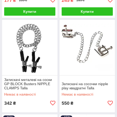
177
245
₴
₴
209 ₴
289 ₴
Купити
Купити
Затискачі металеві на соски
GP BLOCK Busters NIPPLE
Затискачі на сосочки nipple
CLAMPS Talla
play квадратні Talla
Немає в наявності
Немає в наявності
342
550
₴
₴