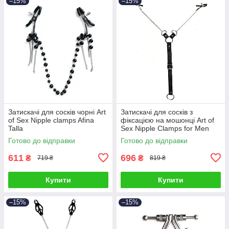
–15%
–15%
Затискачі для сосків чорні Art
Затискачі для сосків з
of Sex Nipple clamps Afina
фіксацією на мошонці Art of
Talla
Sex Nipple Clamps for Men
Talla
Готово до відправки
Готово до відправки
611
696
₴
₴
719 ₴
819 ₴
Купити
Купити
–15%
–15%