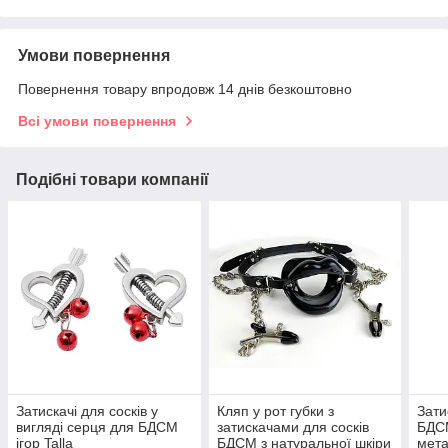
Умови повернення
Повернення товару впродовж 14 днів безкоштовно
Всі умови повернення
Подібні товари компанії
Затискачі для сосків у
Кляп у рот губки з
Зати
вигляді серця для БДСМ
затискачами для сосків
БДСМ
ігор Talla
БДСМ з натуральної шкіри
мет