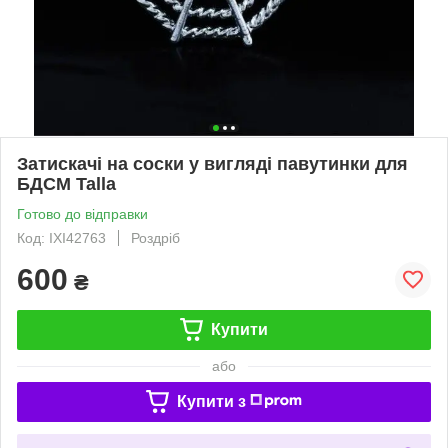
Затискачі на соски у вигляді павутинки для
БДСМ Talla
Готово до відправки
Код: IXI42763
Роздріб
600
₴
Купити
або
Купити з