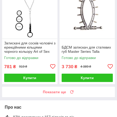
Затискачі для сосків чоловічі з
ерекційними кільцями
БДСМ затискач для статевих
чорного кольору Art of Sex
губ Master Series Talla
Talla
Готово до відправки
Готово до відправки
781
3 730
₴
₴
919 ₴
4 389 ₴
Купити
Купити
Показати ще
Про нас
97% позитивних з 157 відгуків за рік