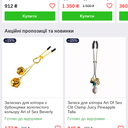
та металу чорного
Scap
912
1 350
360
₴
₴
1 500 ₴
кольору Scappa Talla
Купити
Купити
Акційні пропозиції та новинки
–15%
–15%
Затискач для клітора з
Затиск для клітора Art Of Sex
бубонцями золотистого
Clit Clamp Juicy Pineapple
кольору Art of Sex Beverly
Talla
Talla
Готово до відправки
Готово до відправки