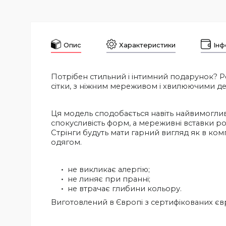
Опис
Характеристики
Інф
Потрібен стильний і інтимний подарунок?
сітки, з ніжним мереживом і хвилюючими дет
Ця модель сподобається навіть найвимогливі
спокусливість форм, а мереживні вставки ро
Стрінги будуть мати гарний вигляд як в комп
одягом.
не викликає алергію;
не линяє при пранні;
не втрачає глибини кольору.
Виготовлений в Європі з сертифікованих євр