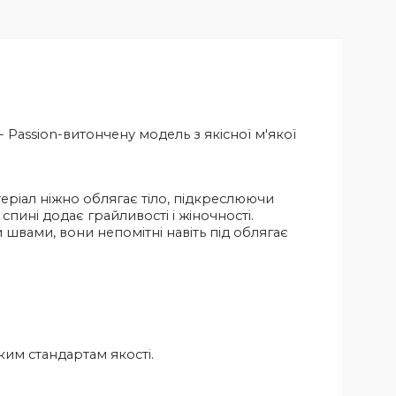
- Passion-витончену модель з якісної м'якої
еріал ніжно облягає тіло, підкреслюючи
пині додає грайливості і жіночності.
и швами, вони непомітні навіть під облягає
ким стандартам якості.