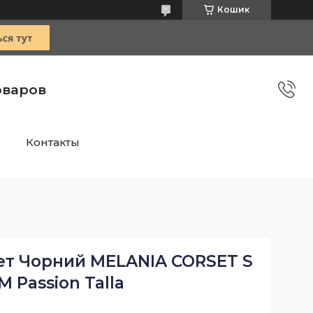
Кошик
оваров
Контакты
ет Чорний MELANIA CORSET S
 M Passion Talla