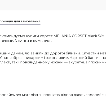
ормація для замовлення
 Рекомендуємо купити корсет MELANIA CORSET black
S/M
алями. Стрінги в комплекті.
шим дамам, які звикли до дорогої білизни. Сітчастий мат
блять образ шикарним і захопливим. Чарівний бантик на с
лекті, так і повсякденному носінні — акуратні, з плоским
опейських матеріалів і повністю відповідають європейсь