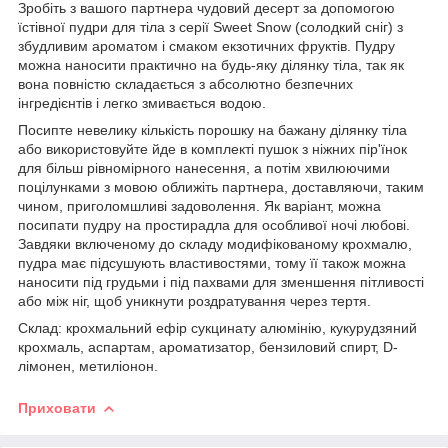
Зробіть з вашого партнера чудовий десерт за допомогою
їстівної пудри для тіла з серії Sweet Snow (солодкий сніг) з
збудливим ароматом і смаком екзотичних фруктів. Пудру
можна наносити практично на будь-яку ділянку тіла, так як
вона повністю складається з абсолютно безпечних
інгредієнтів і легко змивається водою.
Посипте невелику кількість порошку на бажану ділянку тіла
або використовуйте йде в комплекті пушок з ніжних пір'їнок
для більш рівномірного нанесення, а потім хвилюючими
поцілунками з мовою оближіть партнера, доставляючи, таким
чином, приголомшливі задоволення. Як варіант, можна
посипати пудру на простирадла для особливої ночі любові.
Завдяки включеному до складу модифікованому крохмалю,
пудра має підсушують властивостями, тому її також можна
наносити під грудьми і під пахвами для зменшення пітливості
або між ніг, щоб уникнути роздратування через тертя.
Склад: крохмальний ефір сукцинату алюмінію, кукурудзяний
крохмаль, аспартам, ароматизатор, бензиловий спирт, D-
лімонен, метиліонон.
Приховати