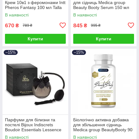
Крем 10в1 з феромонами Intt
для сідниць Medica group
Pheros Fantasy 100 мл Talla
Beauty Booty Serum 150 мл
Talla
В наявності
В наявності
670
845
₴
₴
789 ₴
995 ₴
Купити
Купити
–15%
–15%
Парфуми для білизни та
Біологічно активна добавка
постелі Bijoux Indiscrets
для збільшення сідниць
Boudoir Essentials Lessence
Medica group BeautyBooty 90
du 100 мл Talla
капсул Talla
В наявності
В наявності