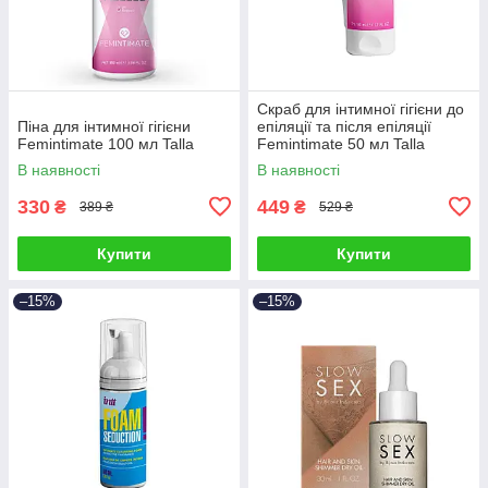
Скраб для інтимної гігієни до
Піна для інтимної гігієни
епіляції та після епіляції
Femintimate 100 мл Talla
Femintimate 50 мл Talla
В наявності
В наявності
330
449
₴
₴
389 ₴
529 ₴
Купити
Купити
–15%
–15%