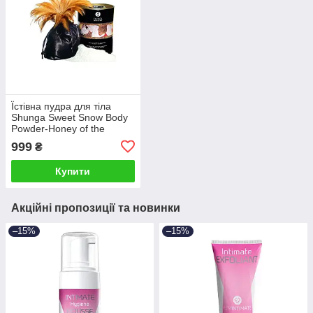
Їстівна пудра для тіла
Shunga Sweet Snow Body
Powder-Honey of the
Nymphs (228 грам)
999
₴
солодкий Мед для
сексуальних ігор (Шунга
Купити
Акційні пропозиції та новинки
–15%
–15%