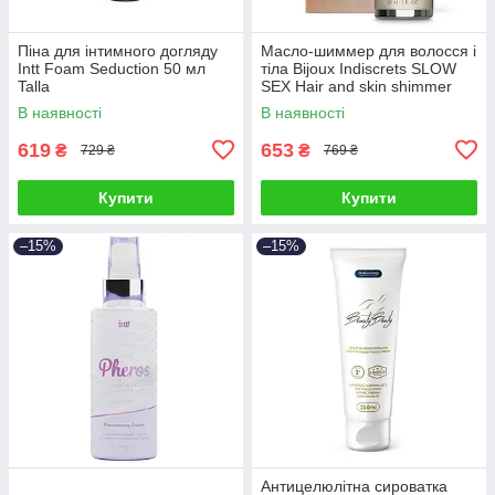
Піна для інтимного догляду
Масло-шиммер для волосся і
Intt Foam Seduction 50 мл
тіла Bijoux Indiscrets SLOW
Talla
SEX Hair and skin shimmer
dry oil 30 мл Talla
В наявності
В наявності
619
653
₴
₴
729 ₴
769 ₴
Купити
Купити
–15%
–15%
Антицелюлітна сироватка